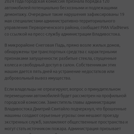
2024 года городская комиссия признала порядка 120
автомобилей потенциально бесхозными и подлежащими
демонтажу. Очередные такие нарушения зафиксированы 19
мая специалистами административно-территориального
управления Первореченского района, сообщает РИА VladNews
со ссылкой на пресс-службу администрации Владивостока.
В микрорайоне Снеговая Падь, прямо возле жилых домов,
обнаружены три транспортных средства с характерными
признаками запущенности: разбитые стекла, спущенные
колеса и свободный доступ в салон. Собственникам этих
машин дается пять дней на устранение недостатков или
добровольный вывоз имущества.
Если владельцы не отреагируют, вопрос о принудительном
перемещении автомобилей будет рассмотрен на профильной
городской комиссии. Заместитель главы администрации
Владивостока Дмитрий Свитайло подчеркнул, что брошенные
машины создают серьезные угрозы: они мешают проезду
экстренных служб, захламляют общественные пространства и
могут стать источником пожара. Администрация призывает