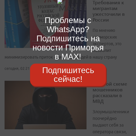
Требования к
мигрантам
ужесточили в
Проблемы с
России
WhatsApp?
По мнению
Подпишитесь на
приморских
экспертов, это
новости Приморья
позволит
в MAX!
минимизировать приток «лишних» людей в нашу страну
Подпишитесь
сегодня, 02:21
сейчас!
О новой схеме
мошенников
рассказали в
МВД
Злоумышленники
поочерёдно
выдают себя за
оператора связи,