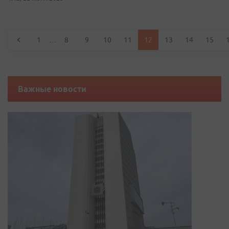
1
…
8
9
10
11
12
13
14
15
Важные новости