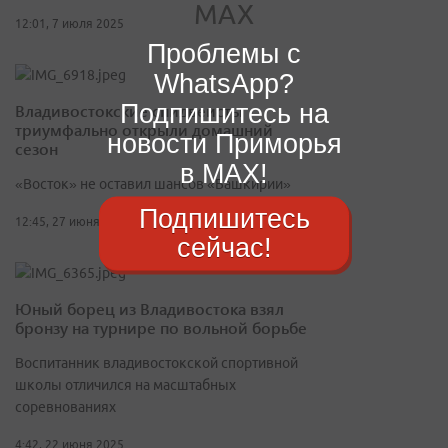
12:01, 7 июля 2025
Проблемы с
WhatsApp?
Подпишитесь на
Владивостокские спидвеисты
триумфально открыли домашний
новости Приморья
сезон
в MAX!
«Восток» не оставил шансов «Башкирии»
Подпишитесь
12:45, 27 июня 2025
сейчас!
Юный борец из Владивостока взял
бронзу на турнире по вольной борьбе
Воспитанник владивостокской спортивной
школы отличился на масштабных
соревнованиях
4:42, 22 июня 2025