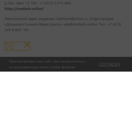
д.20А, офис 13. Тел.: +7 (423) 2-415-600.
https://mediadv.online/
Электронный адрес редакции: vladnews@inbox.ru. Отдел продаж
«Дальневосточный Медиа Центр» sale@mediadv.online. Тел.: +7 (423)
249-8-800. 18+
Просматривая наш сайт, вы соглашаетесь с
СОГЛАСЕН
использованием нами
cookie-файлов
.