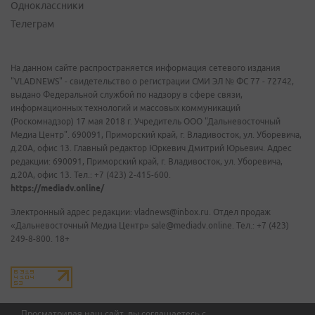
Одноклассники
Телеграм
На данном сайте распространяется информация сетевого издания
"VLADNEWS" - свидетельство о регистрации СМИ ЭЛ № ФС 77 - 72742,
выдано Федеральной службой по надзору в сфере связи,
информационных технологий и массовых коммуникаций
(Роскомнадзор) 17 мая 2018 г. Учредитель ООО "Дальневосточный
Медиа Центр". 690091, Приморский край, г. Владивосток, ул. Уборевича,
д.20А, офис 13. Главный редактор Юркевич Дмитрий Юрьевич. Адрес
редакции: 690091, Приморский край, г. Владивосток, ул. Уборевича,
д.20А, офис 13. Тел.: +7 (423) 2-415-600.
https://mediadv.online/
Электронный адрес редакции: vladnews@inbox.ru. Отдел продаж
«Дальневосточный Медиа Центр» sale@mediadv.online. Тел.: +7 (423)
249-8-800. 18+
Просматривая наш сайт, вы соглашаетесь с