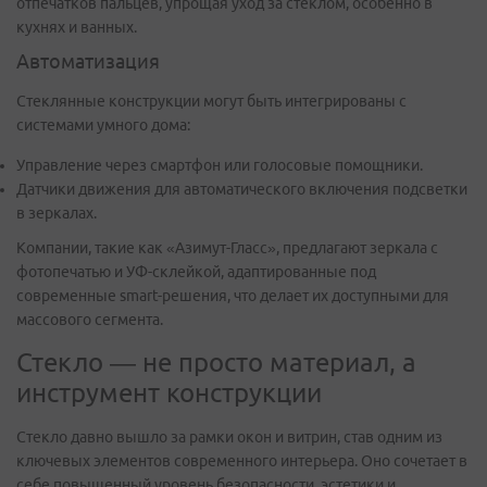
отпечатков пальцев, упрощая уход за стеклом, особенно в
кухнях и ванных.
Автоматизация
Стеклянные конструкции могут быть интегрированы с
системами умного дома:
Управление через смартфон или голосовые помощники.
Датчики движения для автоматического включения подсветки
в зеркалах.
Компании, такие как «Азимут-Гласс», предлагают зеркала с
фотопечатью и УФ-склейкой, адаптированные под
современные smart-решения, что делает их доступными для
массового сегмента.
Стекло — не просто материал, а
инструмент конструкции
Стекло давно вышло за рамки окон и витрин, став одним из
ключевых элементов современного интерьера. Оно сочетает в
себе повышенный уровень безопасности, эстетики и