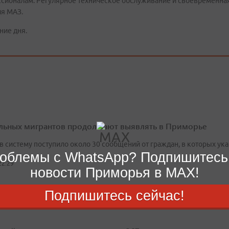
сионалам. Регулярное техническое обслуживание и своевременная
ля МАЗ.
ние дня.
льных мигрантов продолжают выявлять в Приморье
 в систему поступило около 30 сообщений от граждан, в которых 
облемы с WhatsApp? Подпишитесь
22:29
новости Приморья в MAX!
Подпишитесь сейчас!