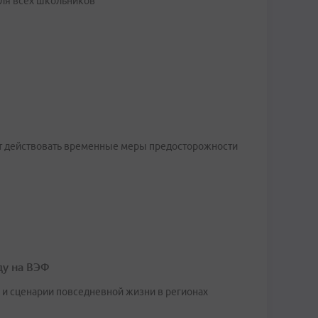
для всех школьников
ют действовать временные меры предосторожности
ду на ВЭФ
и сценарии повседневной жизни в регионах