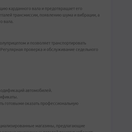
ацию карданного вала и предотвращает его
талей трансмиссии, появлению шума и вибрации, а
о вала.
полуприцепом и позволяет транспортировать
 Регулярная проверка и обслуживание седельного
модификаций автомобилей.
тификаты.
ыть готовыми оказать профессиональную
пециализированные магазины, предлагающие