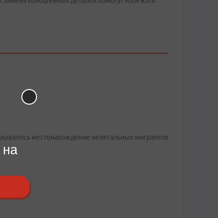
 замена изношенных деталей помогут избежать
указывалось местонахождение нелегальных мигрантов
 на