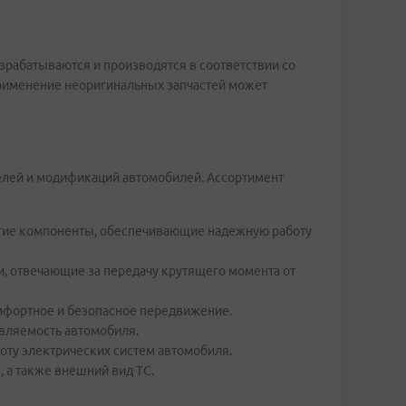
зрабатываются и производятся в соответствии со
 Применение неоригинальных запчастей может
елей и модификаций автомобилей. Ассортимент
ругие компоненты, обеспечивающие надежную работу
, отвечающие за передачу крутящего момента от
омфортное и безопасное передвижение.
авляемость автомобиля.
оту электрических систем автомобиля.
 а также внешний вид ТС.