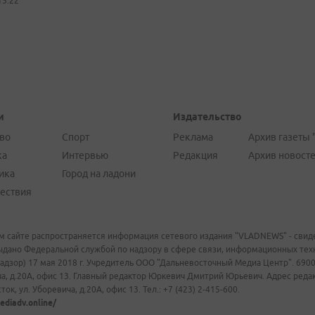
15:22
и
Издательство
во
Спорт
Реклама
Архив газеты 
ка
Интервью
Редакция
Архив новост
ика
Город на ладони
ествия
м сайте распространяется информация сетевого издания "VLADNEWS" - свиде
ыдано Федеральной службой по надзору в сфере связи, информационных те
адзор) 17 мая 2018 г. Учредитель ООО "Дальневосточный Медиа Центр". 69009
а, д.20А, офис 13. Главный редактор Юркевич Дмитрий Юрьевич. Адрес редакц
ок, ул. Уборевича, д.20А, офис 13. Тел.: +7 (423) 2-415-600.
ediadv.online/