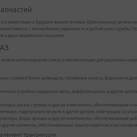
запчастей
это инвестиция в будущее вашей техники. Оригинальные детали ра
х совместимость с автомобилем, надежность и долгий срок службы.
и и даже аварийным ситуациям.
МАЗ
З можно найти широкий спектр комплектующих для различных мод
валы, головки блока цилиндров, топливные насосы, форсунки и д
аточные коробки, карданные валы, дифференциалы и другие детали
 колодки, диски, ступицы и другие компоненты, обеспечивающие к
нечники, гидроусилители руля и другие детали, отвечающие за упр
муляторы, фары, фонари и другие компоненты, обеспечивающие раб
и другие элементы, обеспечивающие защиту водителя и пассажиров,
 элемент трансмиссии