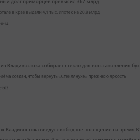
ный долг приморцев превысил 367 млрд
артале в крае выдали 4,1 тыс. ипотек на 20,8 млрд
20:14
 из Владивостока собирает стекло для восстановления бу
риёма создан, чтобы вернуть «Стеклянухе» прежнюю яркость
21:03
ах Владивостока введут свободное посещение на время 