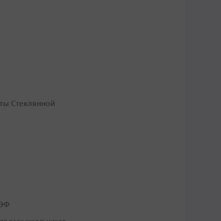
хты Стеклянной
ВЭФ