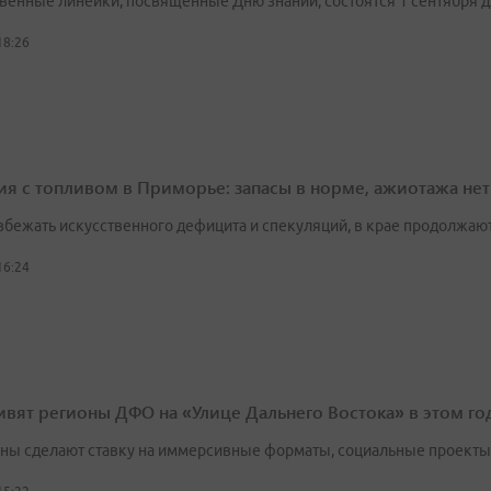
венные линейки, посвящённые Дню знаний, состоятся 1 сентября 
18:26
ия с топливом в Приморье: запасы в норме, ажиотажа нет
збежать искусственного дефицита и спекуляций, в крае продолжа
16:24
ивят регионы ДФО на «Улице Дальнего Востока» в этом го
ны сделают ставку на иммерсивные форматы, социальные проекты 