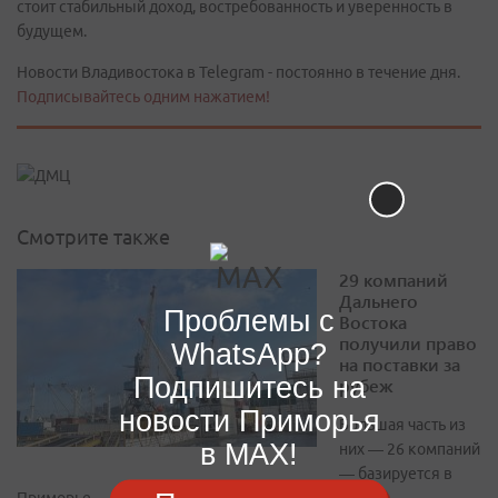
стоит стабильный доход, востребованность и уверенность в
будущем.
Новости Владивостока в Telegram - постоянно в течение дня.
Подписывайтесь одним нажатием!
Смотрите также
29 компаний
Дальнего
Проблемы с
Востока
получили право
WhatsApp?
на поставки за
Подпишитесь на
рубеж
новости Приморья
Большая часть из
в MAX!
них — 26 компаний
— базируется в