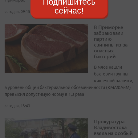
Подпишитесь
Приморье
сейчас!
сегодня, 09:15
В Приморье
забраковали
партию
свинины из-за
опасных
бактерий
В мясе нашли
бактерии группы
кишечной палочки,
а уровень общей бактериальной обсемененности (КМАФАнМ)
превысил допустимую норму в 1,3 раза
сегодня, 13:43
Прокуратура
Владивостока
взяла на особый