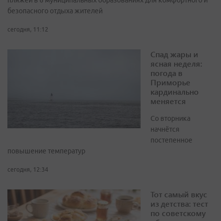
пляжей в 6 муниципальных образованиях для комфортного и
безопасного отдыха жителей
сегодня, 11:12
Спад жары и
ясная неделя:
погода в
Приморье
кардинально
меняется
Со вторника
начнётся
постепенное
повышение температур
сегодня, 12:34
Тот самый вкус
из детства: тест
по советскому