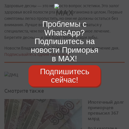
Здоровые десны — это не просто вопрос эстетики. Это залог
здоровья всей полости рта и даже организма в целом. Первые
симптомы легко пропустить, но они не должны остаться без
Проблемы с
внимания. Лучше вовремя проконсультироваться у
WhatsApp?
специалиста, чем потом проходить длительное лечение.
Берегите десны — и они будут беречь ваши зубы.
Подпишитесь на
новости Приморья
Новости Владивостока в Telegram - постоянно в течение дня.
Подписывайтесь одним нажатием!
в MAX!
Подпишитесь
сейчас!
Смотрите также
Ипотечный долг
приморцев
превысил 367
млрд
Во II квартале в