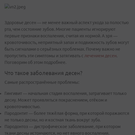
Здоровье десен — не менее важный аспект ухода за полостью
рта, чем состояние зубов. Многие пациенты игнорируют
первые признаки воспаления, считая их нормой. А зря —
кровоточивость, неприятный запах и подвижность зубов могут
быть сигналами о серьёзных проблемах. Почему важно не
пропустить эти симптомы и затягивать с
лечением десен
.
Поговорим об этом подробнее.
Что такое заболевания десен?
Самые распространённые проблемы:
Гингивит — начальная стадия воспаления, затрагивает только
десну. Может проявляться покраснением, отёком и
кровоточивостью.
Пародонтит — более тяжёлая форма, при которой поражаются
не только десны, но и костная ткань вокруг зуба.
Пародонтоз — дистрофическое заболевание, при котором
ткани десны истончаются, но нет явного воспаления.