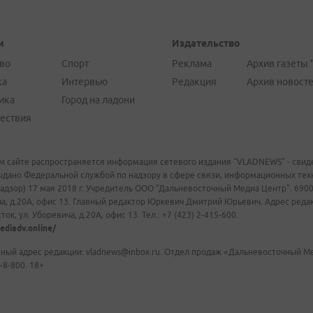
и
Издательство
во
Спорт
Реклама
Архив газеты 
ка
Интервью
Редакция
Архив новост
ика
Город на ладони
ествия
м сайте распространяется информация сетевого издания "VLADNEWS" - свиде
ыдано Федеральной службой по надзору в сфере связи, информационных те
адзор) 17 мая 2018 г. Учредитель ООО "Дальневосточный Медиа Центр". 69009
а, д.20А, офис 13. Главный редактор Юркевич Дмитрий Юрьевич. Адрес редакц
ок, ул. Уборевича, д.20А, офис 13. Тел.: +7 (423) 2-415-600.
ediadv.online/
ный адрес редакции: vladnews@inbox.ru. Отдел продаж «Дальневосточный Мед
-8-800. 18+