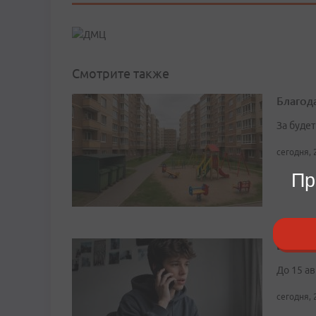
Смотрите также
Благод
За буде
сегодня, 
Пр
В колл
До 15 а
сегодня, 