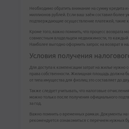
Необходимо обратить внимание на сумму кредита и
миллионов рублей. Если ваш заём составил более у
подтверждающие осуществление платежей, такие ка
Кроме того, важно помнить, что процесс возврата 
совместным владельцем недвижимости, то каждый и
Наиболее выгодно оформить запрос на возврат в на
Условия получения налогово
Для доступа к компенсации затрат на жилье нужно 
права собственности. Жилищная площадь должна бы
от типа имущества для физлиц это составляет до д
Также следует учитывать, что налоговые отчислени
можно только после получения официального подтв
за год.
Важно помнить о временных рамках. Документы на в
рекомендуется ознакомиться с перечнем нужных бум