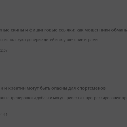
тные скины и фишинговые ссылки: как мошенники обман
ы используют доверие детей и их увлечение играми
22:07
н и креатин могут быть опасны для спортсменов
вные тренировки и добавки могут привести к прогрессированию х
21:19