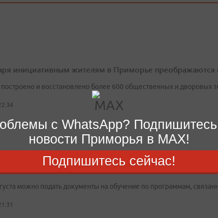
аря инициативным жителям в Приморье преображаются 
т построено и восстановлено более 600 общественных и дворовых 
22:34
облемы с WhatsApp? Подпишитесь
новости Приморья в MAX!
Подпишитесь сейчас!
еджах Приморья продолжается набор на перспективные 
вгуста можно подать документы на обучение по программам, связан
21:31