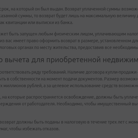
 срок, на который он был выдан. Возврат уплаченной суммы возмо
казанной суммы, то возврат будет лишь на максимальную величину 
к квитанции или выписки из банка.
может быть запущен любым физическим лицом, уплачивающим налоги
з вас имеет право оформить возврат в размере, установленном дл
логовых органах по месту жительства, предоставив все необходим
го вычета для приобретенной недвижи
соответствовать ряду требований. Наличие договора купли-продажи
ть в собственности на момент подачи документов. Размер возмож
вух миллионов рублей, а за целевое использование средств возможн
я, на которые распространяется освобождение, должны быть уплачен
ерждения от работодателя. Необходимо, чтобы имущественный вы
озврат должны быть поданы в налоговую в течение трех лет с мом
аг, чтобы избежать отказов.