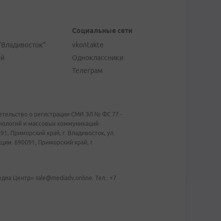
Социальные сети
"Владивосток"
vkontakte
ей
Одноклассники
Телеграм
тельство о регистрации СМИ ЭЛ № ФС 77 -
хнологий и массовых коммуникаций
1, Приморский край, г. Владивосток, ул.
ии: 690091, Приморский край, г.
иа Центр» sale@mediadv.online. Тел.: +7