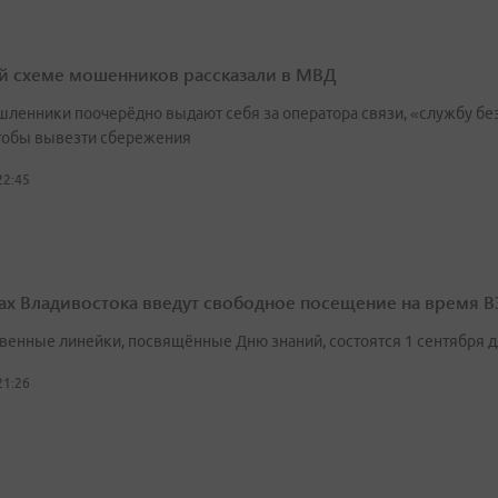
й схеме мошенников рассказали в МВД
ленники поочерёдно выдают себя за оператора связи, «службу без
чтобы вывезти сбережения
22:45
ах Владивостока введут свободное посещение на время 
венные линейки, посвящённые Дню знаний, состоятся 1 сентября 
21:26