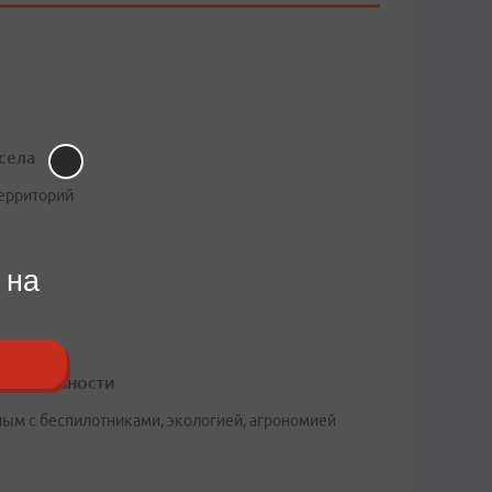
села
территорий
 на
специальности
ным с беспилотниками, экологией, агрономией