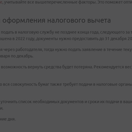
ге
, учитывайте все вышеперечисленные факторы. Это поможет опт
я оформления налогового вычета
т подать в налоговую службу не позднее конца года, следующего за
шена в 2022 году, документы нужно предоставить до 31 декабря 20
через работодателя, тогда нужно подать заявление в течение теку
нваря по декабрь.
е возможность вернуть средства будет потеряна. Рекомендуется вес
то вся совокупность бумаг также требует подачи в налоговые орган
уточнить список необходимых документов и сроки их подачи в ваше
и.
ние дня.