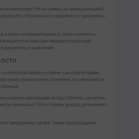
жен в отношении 13% от суммы, не превышающей 2
для расчёта. Обязательно сохраните все документы,
, а также их иждивенцами. Если вы являетесь
я каждого участника договорных отношений.
ые документы и заявления.
мости
 – основополагающее условие, как и регистрация
ной суммы возмещения ограничен, и в зависимости
о больше.
ы в рамках декларации за год. Работать с вычетом
чет не превышал 13% от суммы дохода, уплаченного
ента завершения сделки. Также перед подачей