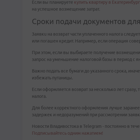
Если вы планируете
купить квартиру в Екатеринбур
на успешное возмещение затрат.
Сроки подачи документов дл
Заявкu на возврат части уплаченного налога следуе
или погашен кредит. Например, если операция совер
При этом, если вы выбираете получение возмещения 
запрос на уменьшение налоговой базы в период с я
Важно подать все бумаги до указанного срока, инач
избежать путаницы.
Если оформляется возврат за несколько лет сразу, 
налога.
Для более корректного оформления лучше заранее 
задержек и недоразумений при рассмотрении заявк
Новости Владивостока в Telegram - постоянно в тече
Подписывайтесь одним нажатием!