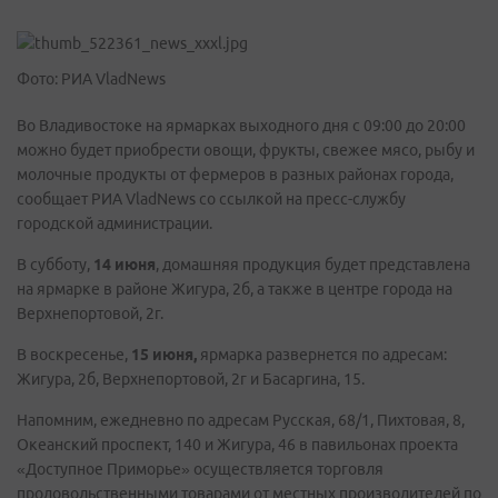
Фото: РИА VladNews
Во Владивостоке на ярмарках выходного дня с 09:00 до 20:00
можно будет приобрести овощи, фрукты, свежее мясо, рыбу и
молочные продукты от фермеров в разных районах города,
сообщает РИА VladNews со ссылкой на пресс-службу
городской администрации.
В субботу,
14 июня
, домашняя продукция будет представлена
на ярмарке в районе Жигура, 2б, а также в центре города на
Верхнепортовой, 2г.
В воскресенье,
15 июня,
ярмарка развернется по адресам:
Жигура, 2б, Верхнепортовой, 2г и Басаргина, 15.
Напомним, ежедневно по адресам Русская, 68/1, Пихтовая, 8,
Океанский проспект, 140 и Жигура, 46 в павильонах проекта
«Доступное Приморье» осуществляется торговля
продовольственными товарами от местных производителей по