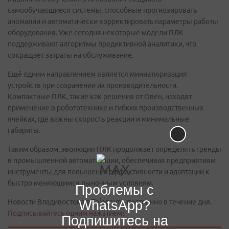
самообучающиеся системы, способные прогнозировать
аномалии и автоматически корректировать параметры работы
оборудования. Уже сегодня некоторые модели ПЛК
поддерживают алгоритмы предиктивной аналитики, что
сокращает затраты на обслуживание.
Ещё одним направлением является миниатюризация
устройств при сохранении их производительности.
Компактные ПЛК, такие как решения от Овен, находят
применение в робототехнике и гибких производственных
ячейках, где важны скорость реакции и минимальные
габариты.
Таким образом, эволюция ПЛК продолжает определять тренды
в промышленной автоматизации, обеспечивая предприятиям
инструменты для повышения эффективности и адаптации к
быстро меняющимся рыночным условиям.
Проблемы с
WhatsApp?
Новости Владивостока в Telegram - постоянно в течение дня.
Подписывайтесь одним нажатием!
Подпишитесь на