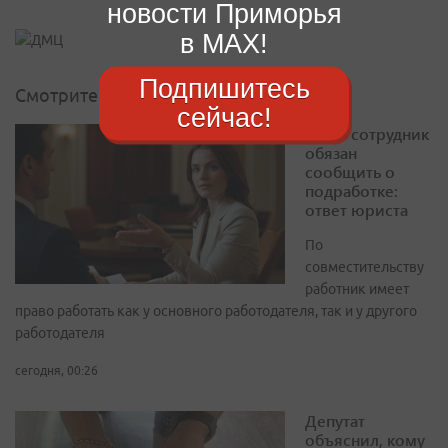
новости Приморья
в MAX!
Подпишитесь
Смотрите также
сейчас!
Когда сотрудник
обязан
сообщить о
подработке:
ответ юриста
По
совместительству
работник имеет
право работать как у основного работодателя, так и у другого
работодателя
сегодня, 00:26
Депутат
объяснил, кому