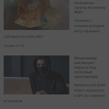
положены
льготы на оплату
ЖКУ
Граждане с
низкими доходами
могут оформить
субсидию на оплату ЖКУ
сегодня, 01:28
Мошенники
маскируют
вирусы под
полезные
приложения
Вредоносный файл
может скрываться
в APK из сторонних
источников