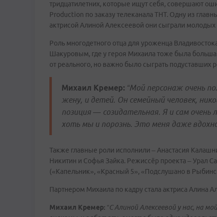
тридцатилетних, которые ищут себя, совершают оши
Production по заказу телеканала ТНТ. Одну из глав
актрисой Алиной Алексеевой они сыграли молодых 
Роль многодетного отца для уроженца Владивостока 
Шакуровым, где у героя Михаила тоже была большая 
от реального, но важно было сыграть подуставших 
Михаил Кремер:
“Мой персонаж очень п
жену, и детей. Он семейный человек, ник
позиция — созидательная. Я и сам очень 
хоть мы и порознь. Это меня даже вдохн
Также главные роли исполнили – Анастасия Калашни
Никитин и Софья Зайка. Режиссёр проекта – Урал С
(«Капельник», «Красный 5», «Подслушано в Рыбинс
Партнером Михаила по кадру стала актриса Алина А
Михаил Кремер:
“С Алиной Алексеевой у нас, на м