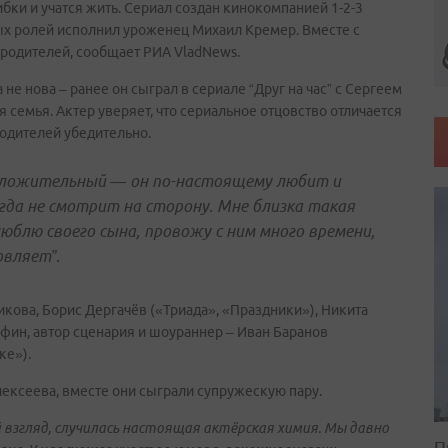
бки и учатся жить. Сериал создан кинокомпанией 1-2-3
ных ролей исполнил уроженец Михаил Кремер. Вместе с
родителей, сообщает РИА VladNews.
не нова – ранее он сыграл в сериале “Друг на час” с Сергеем
семья. Актер уверяет, что сериальное отцовство отличается
родителей убедительно.
оложительный — он по-настоящему любит и
огда не смотрит на сторону. Мне близка такая
люблю своего сына, провожу с ним много времени,
овляет”.
кова, Борис Дергачёв («Триада», «Праздники»), Никита
афин, автор сценария и шоураннер – Иван Баранов
ке»).
лексеева, вместе они сыграли супружескую пару.
ой взгляд, случилась настоящая актёрская химия. Мы давно
П