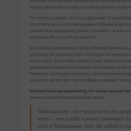
знакомы, и работать вместе было одно удовольств
Разыгрывать наши сцены и вообще пройти через э
По сюжету сериала “Остаться друзьями” Рома (Бори
почти пять лет, а потом неожиданно объявили друз
совместные праздники, ужины, тусовки — всему это
компании, без них всё развалится.
Катя (Алина Алексеева) и Лёша (Михаил Кремер) в
казалось, что друзья вот-вот последуют их пример
не по плану. Эля (Софья Зайка) теряет веру в крепк
довольный новым холостяцким союзником, со времен
Рома уже тысячу раз пожалел о своей поспешной фр
за долгое время чувствует свободу и начинает искат
Михаил Кремер признается, что очень скучает п
земле и надеется приехать этим летом:
“Владивосток – моё место силы, без преу
лето — это всегда горячий съёмочный се
либо в Подмосковье, либо где-нибудь в п