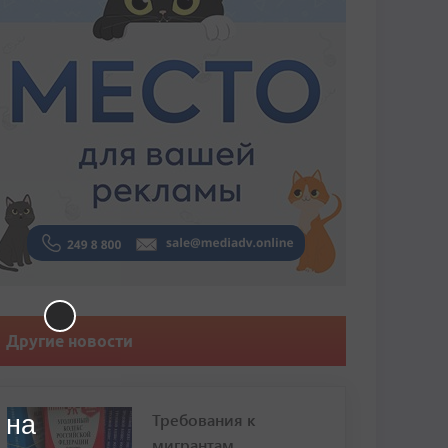
Другие новости
Требования к
 на
мигрантам