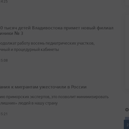
14:25
10 тысяч детей Владивостока примет новый филиал
иники № 3
родолжат работу восемь педиатрических участков,
чный и процедурный кабинеты
15:08
ания к мигрантам ужесточили в России
ию приморских экспертов, это позволит минимизировать
«лишних» людей в нашу страну
Ф
15:21
2