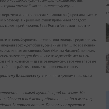
ие. У нас схожее чувство юмора, похожие энергии.
и
то сериал вместе было по-настоящему круто”.
17
с Дергачев) и Аня (Анастасия Калашникова) прожили вместе
ьям о разводе. Их решение рушит привычный порядок:
му может прийти конец. Ведь Рома и Аня были ядром их
ышли на новый уровень — теперь они молодые родители. Им
у и впереди всех ждёт общий, семейный этап… Но всё пошло
ие, счастливые отношения. Олег (Никита Никитин), поначалу
ем замечает: друг без Ани не находит себе места. Сам
азе «Не нравится — давай разведемся», а вот Аня впервые
ь себя — в работе, в новых отношениях, в жизни.
о родному Владивостоку
, считает его лучшим городом на
величения — самый лучший город на земле. Но
зон. Обычно я всё лето работаю — либо в Москве,
ределах Золотого кольца. Поэтому получается