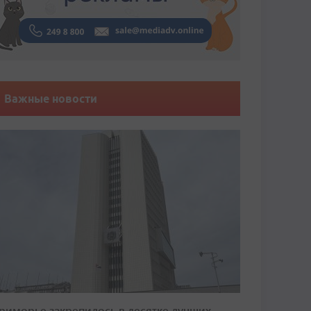
Важные новости
риморье закрепилось в десятке лучших