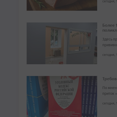
сегодня, 
Более 
поликл
Здесь п
прививо
сегодня, 
Требов
По мнен
приток 
сегодня, 