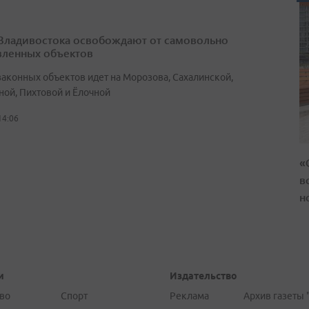
Владивостока освобождают от самовольно
вленных объектов
законных объектов идет на Морозова, Сахалинской,
ной, Пихтовой и Ёлочной
14:06
«
в
н
и
Издательство
во
Спорт
Реклама
Архив газеты 