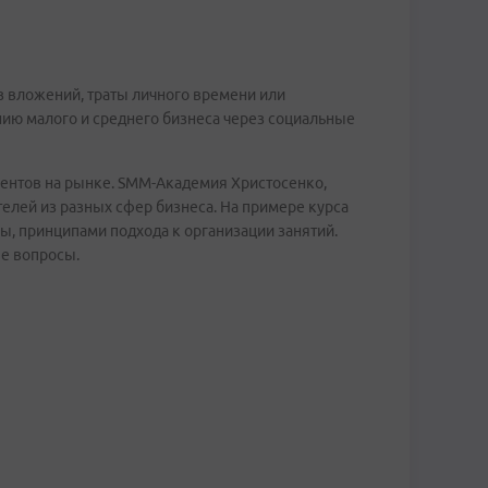
 вложений, траты личного времени или
нию малого и среднего бизнеса через социальные
ентов на рынке. SMM-Академия Христосенко,
лей из разных сфер бизнеса. На примере курса
, принципами подхода к организации занятий.
ые вопросы.