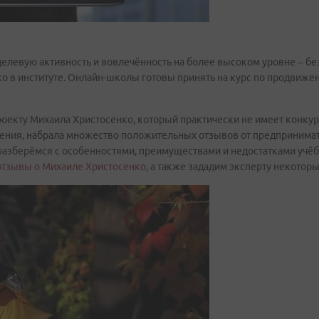
левую активность и вовлечённость на более высоком уровне – без
о в институте. Онлайн-школы готовы принять на курс по продвиже
екту Михаила Христосенко, который практически не имеет конкур
ния, набрала множество положительных отзывов от предпринимате
разберёмся с особенностями, преимуществами и недостатками учёбы
отзывы о Михаиле Христосенко
, а также зададим эксперту некотор