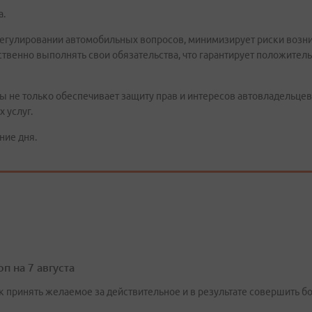
а.
егулировании автомобильных вопросов, минимизирует риски возни
тственно выполнять свои обязательства, что гарантирует положител
 не только обеспечивает защиту прав и интересов автовладельцев
 услуг.
ние дня.
п на 7 августа
ск принять желаемое за действительное и в результате совершить 