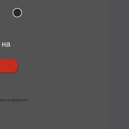
 на
ках инфаркта