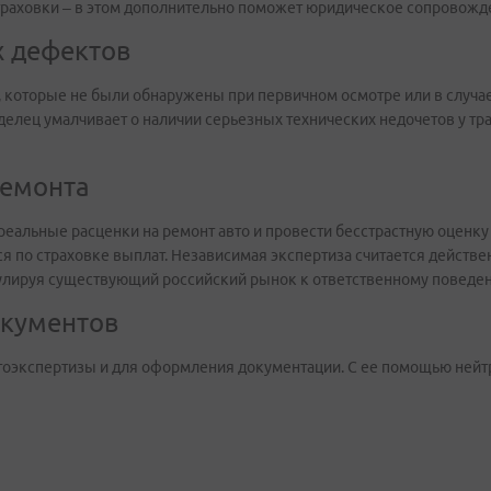
траховки – в этом дополнительно поможет юридическое сопровожд
 дефектов
которые не были обнаружены при первичном осмотре или в случае,
аделец умалчивает о наличии серьезных технических недочетов у тра
ремонта
реальные расценки на ремонт авто и провести бесстрастную оценк
ся по страховке выплат. Независимая экспертиза считается дейст
мулируя существующий российский рынок к ответственному поведе
окументов
втоэкспертизы и для оформления документации. С ее помощью не