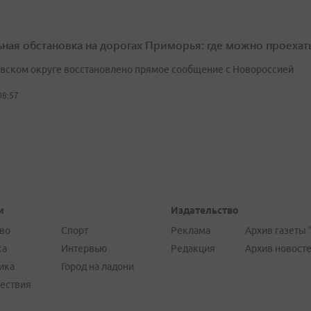
ьная обстановка на дорогах Приморья: где можно проехат
вском округе восстановлено прямое сообщение с Новороссией
08:57
и
Издательство
во
Спорт
Реклама
Архив газеты 
ка
Интервью
Редакция
Архив новост
ика
Город на ладони
ествия