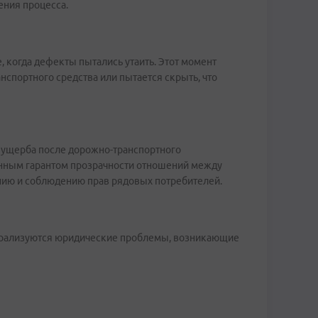
ения процесса.
 когда дефекты пытались утаить. Этот момент
нспортного средства или пытается скрыть, что
у ущерба после дорожно-транспортного
венным гарантом прозрачности отношений между
нию и соблюдению прав рядовых потребителей.
йтрализуются юридические проблемы, возникающие