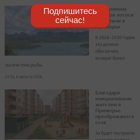
54 миллиона
Подпишитесь
мальков лосося
сейчас!
выпустили в
Приморье
К 2028–2030 годам
это должно
обеспечить
возврат более
тысячи тонн рыбы
23:32, 6 августа 2026
Благодаря
инициативным
жителям в
Приморье
преображаются
села
За будет построено