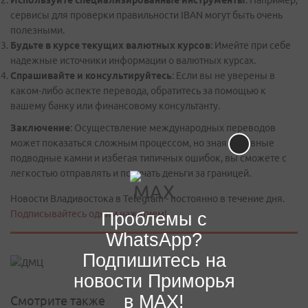
Используйте специализированные инструменты
: Например,
сервисы для проверки правильности IBAN могут быть очень
полезными.
Будьте в курсе текущих валютных курсов
: Имейте при себе
надежные источники информации о валютных курсах.
Спрашивайте и консультируйтесь
: Если вы не уверены в
каком-либо аспекте перевода, обратитесь за помощью к
вашему банку или финансовому консультанту.
Заключение
: Осуществление международных переводов
может показаться сложным процессом, но зная основные
подводные камни и избегая типичных ошибок, вы сможете с
легкостью отправлять и получать деньги за границей.
Новости Владивостока в Telegram - постоянно в течение дня.
Подписывайтесь одним нажатием!
Проблемы с
WhatsApp?
Подпишитесь на
новости Приморья
в MAX!
Смотрите также