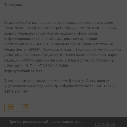
Телеграм
На данном сайте распространяется информация сетевого издания
"VLADNEWS" - свидетельство о регистрации СМИ ЭЛ № ФС 77 - 72742,
выдано Федеральной службой по надзору в сфере связи,
информационных технологий и массовых коммуникаций
(Роскомнадзор) 17 мая 2018 г. Учредитель ООО "Дальневосточный
Медиа Центр". 690091, Приморский край, г. Владивосток, ул. Уборевича,
д.20А, офис 13. Главный редактор Юркевич Дмитрий Юрьевич. Адрес
редакции: 690091, Приморский край, г. Владивосток, ул. Уборевича,
д.20А, офис 13. Тел.: +7 (423) 2-415-600.
https://mediadv.online/
Электронный адрес редакции: vladnews@inbox.ru. Отдел продаж
«Дальневосточный Медиа Центр» sale@mediadv.online. Тел.: +7 (423)
249-8-800. 18+
Просматривая наш сайт, вы соглашаетесь с
СОГЛАСЕН