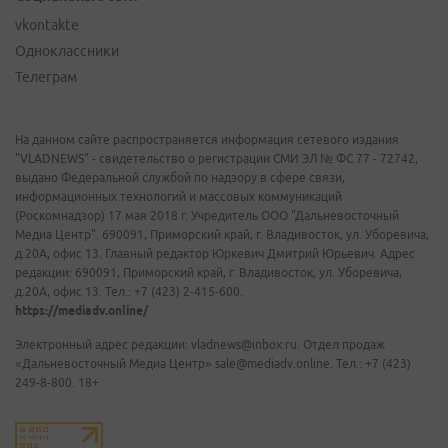
vkontakte
Одноклассники
Телеграм
На данном сайте распространяется информация сетевого издания
"VLADNEWS" - свидетельство о регистрации СМИ ЭЛ № ФС 77 - 72742,
выдано Федеральной службой по надзору в сфере связи,
информационных технологий и массовых коммуникаций
(Роскомнадзор) 17 мая 2018 г. Учредитель ООО "Дальневосточный
Медиа Центр". 690091, Приморский край, г. Владивосток, ул. Уборевича,
д.20А, офис 13. Главный редактор Юркевич Дмитрий Юрьевич. Адрес
редакции: 690091, Приморский край, г. Владивосток, ул. Уборевича,
д.20А, офис 13. Тел.: +7 (423) 2-415-600.
https://mediadv.online/
Электронный адрес редакции: vladnews@inbox.ru. Отдел продаж
«Дальневосточный Медиа Центр» sale@mediadv.online. Тел.: +7 (423)
249-8-800. 18+