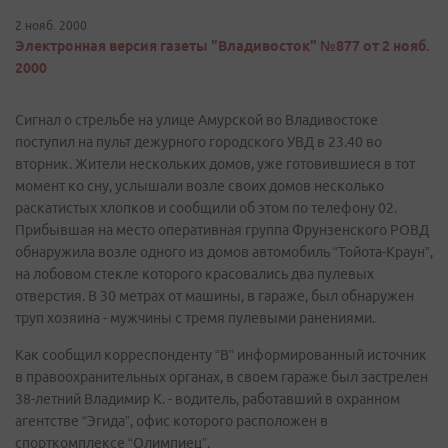
2 нояб. 2000
Электронная версия газеты "Владивосток" №877 от 2 нояб.
2000
Сигнал о стрельбе на улице Амурской во Владивостоке
поступил на пульт дежурного городского УВД в 23.40 во
вторник. Жители нескольких домов, уже готовившиеся в тот
момент ко сну, услышали возле своих домов несколько
раскатистых хлопков и сообщили об этом по телефону 02.
Прибывшая на место оперативная группа Фрунзенского РОВД
обнаружила возле одного из домов автомобиль “Тойота-Краун”,
на лобовом стекле которого красовались два пулевых
отверстия. В 30 метрах от машины, в гараже, был обнаружен
труп хозяина - мужчины с тремя пулевыми ранениями.
Как сообщил корреспонденту “В” информированный источник
в правоохранительных органах, в своем гараже был застрелен
38-летний Владимир К. - водитель, работавший в охранном
агентстве “Эгида”, офис которого расположен в
спорткомплексе “Олимпиец”.