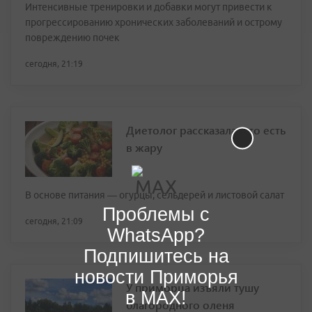
Интенсивные тренировки и добавки могут привести к
прогрессированию хронических заболеваний и острому
повреждению почек
сегодня, 21:19
Диетолог рассказала, что есть
в жару
В основе питания — огурцы, сельдерей и листовой салат
Проблемы с
сегодня, 21:09
WhatsApp?
Подпишитесь на
новости Приморья
У приморца изъяли тушу
в MAX!
благородного оленя