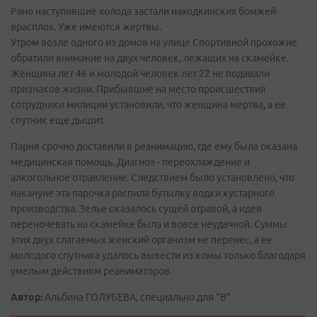
Рано наступившие холода застали находкинских бомжей
врасплох. Уже имеются жертвы.
Утром возле одного из домов на улице Спортивной прохожие
обратили внимание на двух человек, лежащих на скамейке.
Женщина лет 46 и молодой человек лет 22 не подавали
признаков жизни. Прибывшие на место происшествия
сотрудники милиции установили, что женщина мертва, а ее
спутник еще дышит.
Парня срочно доставили в реанимацию, где ему была оказана
медицинская помощь. Диагноз - переохлаждение и
алкогольное отравление. Следствием было установлено, что
накануне эта парочка распила бутылку водки кустарного
производства. Зелье оказалось сущей отравой, а идея
переночевать на скамейке была и вовсе неудачной. Суммы
этих двух слагаемых женский организм не перенес, а ее
молодого спутника удалось вывести из комы только благодаря
умелым действиям реаниматоров.
Автор:
Альбина ГОЛУБЕВА, специально для "В"