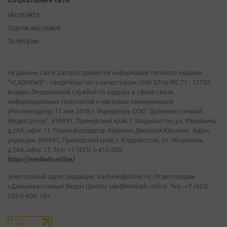
Социальные сети
vkontakte
Одноклассники
Телеграм
На данном сайте распространяется информация сетевого издания
"VLADNEWS" - свидетельство о регистрации СМИ ЭЛ № ФС 77 - 72742,
выдано Федеральной службой по надзору в сфере связи,
информационных технологий и массовых коммуникаций
(Роскомнадзор) 17 мая 2018 г. Учредитель ООО "Дальневосточный
Медиа Центр". 690091, Приморский край, г. Владивосток, ул. Уборевича,
д.20А, офис 13. Главный редактор Юркевич Дмитрий Юрьевич. Адрес
редакции: 690091, Приморский край, г. Владивосток, ул. Уборевича,
д.20А, офис 13. Тел.: +7 (423) 2-415-600.
https://mediadv.online/
Электронный адрес редакции: vladnews@inbox.ru. Отдел продаж
«Дальневосточный Медиа Центр» sale@mediadv.online. Тел.: +7 (423)
249-8-800. 18+