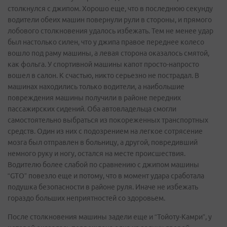
столкнулся с джипом. Хорошо еще, что в последнюю секунду
водители обеих машин повернули рули в стороны, и прямого
лобового столкновения удалось избежать. Тем не менее удар
был настолько силен, что у джипа правое переднее колесо
вошло под раму машины, а левая сторона оказалось смятой,
как фольга. У спортивной машины капот просто-напросто
вошел в салон. К счастью, никто серьезно не пострадал. В
машинах находились только водители, а наибольшие
повреждения машины получили в районе передних
пассажирских сидений. Оба автовладельца смогли
самостоятельно выбраться из покореженных транспортных
средств. Один из них с подозрением на легкое сотрясение
мозга был отправлен в больницу, а другой, повредивший
немного руку и ногу, остался на месте происшествия.
Водителю более слабой по сравнению с джипом машины
“GTO” повезло еще и потому, что в момент удара сработала
подушка безопасности в районе руля. Иначе не избежать
гораздо больших неприятностей со здоровьем.
После столкновения машины задели еще и “Тойоту-Камри”, у