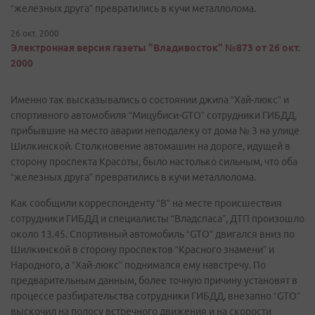
“железных друга” превратились в кучи металлолома.
26 окт. 2000
Электронная версия газеты "Владивосток" №873 от 26 окт.
2000
Именно так высказывались о состоянии джипа “Хай-люкс” и
спортивного автомобиля “Мицубиси-GTO” сотрудники ГИБДД,
прибывшие на место аварии неподалеку от дома № 3 на улице
Шилкинской. Столкновение автомашин на дороге, идущей в
сторону проспекта Красоты, было настолько сильным, что оба
“железных друга” превратились в кучи металлолома.
Как сообщили корреспонденту “В” на месте происшествия
сотрудники ГИБДД и специалисты “Владспаса”, ДТП произошло
около 13.45. Спортивный автомобиль “GTO” двигался вниз по
Шилкинской в сторону проспектов “Красного знамени” и
Народного, а “Хай-люкс” поднимался ему навстречу. По
предварительным данным, более точную причину установят в
процессе разбирательства сотрудники ГИБДД, внезапно “GTO”
выскочил на полосу встречного движения и на скорости