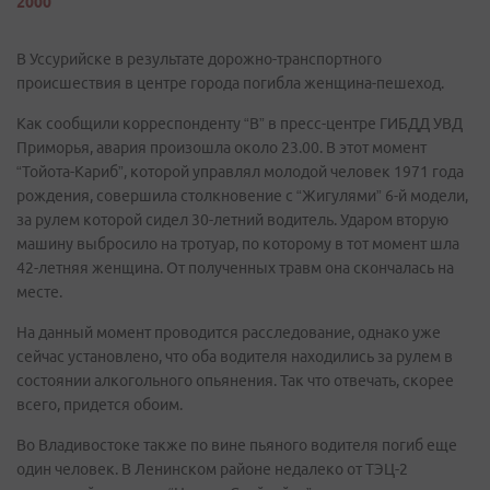
2000
В Уссурийске в результате дорожно-транспортного
происшествия в центре города погибла женщина-пешеход.
Как сообщили корреспонденту “В” в пресс-центре ГИБДД УВД
Приморья, авария произошла около 23.00. В этот момент
“Тойота-Кариб”, которой управлял молодой человек 1971 года
рождения, совершила столкновение с “Жигулями” 6-й модели,
за рулем которой сидел 30-летний водитель. Ударом вторую
машину выбросило на тротуар, по которому в тот момент шла
42-летняя женщина. От полученных травм она скончалась на
месте.
На данный момент проводится расследование, однако уже
сейчас установлено, что оба водителя находились за рулем в
состоянии алкогольного опьянения. Так что отвечать, скорее
всего, придется обоим.
Во Владивостоке также по вине пьяного водителя погиб еще
один человек. В Ленинском районе недалеко от ТЭЦ-2