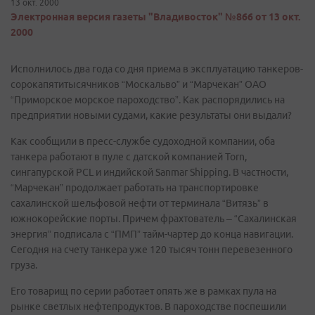
13 окт. 2000
Электронная версия газеты "Владивосток" №866 от 13 окт.
2000
Исполнилось два года со дня приема в эксплуатацию танкеров-
сорокапятитысячников “Москальво” и “Марчекан” ОАО
“Приморское морское пароходство”. Как распорядились на
предприятии новыми судами, какие результаты они выдали?
Как сообщили в пресс-службе судоходной компании, оба
танкера работают в пуле с датской компанией Torn,
сингапурской PCL и индийской Sanmar Shipping. В частности,
“Марчекан” продолжает работать на транспортировке
сахалинской шельфовой нефти от терминала “Витязь” в
южнокорейские порты. Причем фрахтователь – “Сахалинская
энергия” подписала с “ПМП” тайм-чартер до конца навигации.
Сегодня на счету танкера уже 120 тысяч тонн перевезенного
груза.
Его товарищ по серии работает опять же в рамках пула на
рынке светлых нефтепродуктов. В пароходстве поспешили