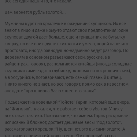
все сегодня нашли то, что искали.
Вам вернется рубль золотой…
Мужчины курят на крылечке в ожидании скупщиков. Их все
знают в лицо и даже кому-то отдают свои предпочтения: один
скуповат, другой дает больше, еще и тридцатник на бутылку
сверху, но все они в душе психологи и умело, порой нарочито
простовато, иногда равнодушно-надменно ведут разговор. По
деревням в основном разъезжают свои, русские, а в
райцентрах, говорят, располагаются китайцы (иногда солидные
скупщики сами ездят в глубинку, экономя на посреднических),
а в Уссурийске, поговаривают, есть самый главный китаец.
Никто ничего не знает, но все говорят, прямо как в известном
анекдоте “про шпиона Васю с шестого этажа”.
Подъезжает на новенькой “Тойоте” Гарик, который еще вчера,
на “Жигулях”, плакался, что работает себе в убыток. У них у
всех такая тактика. Показываем, что имеем. Гарик раскрывает
исписанный блокнот, достает дешевые весы “под золото”,
рассматривает корешок: “Ну, шеи нет, это вы сами видите. А
так, ничего, не мягкий, кольца есть. Я в прошлый раз на