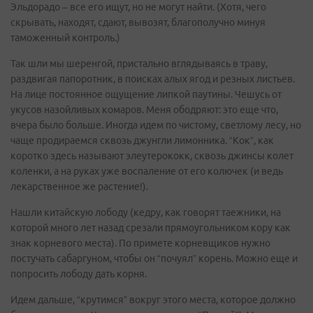
Эльдорадо – все его ищут, но не могут найти. (Хотя, чего
скрывать, находят, сдают, вывозят, благополучно минуя
таможенный контроль.)
Так шли мы шеренгой, пристально вглядываясь в траву,
раздвигая папоротник, в поисках алых ягод и резных листьев.
На лице постоянное ощущение липкой паутины. Чешусь от
укусов назойливых комаров. Меня ободряют: это еще что,
вчера было больше. Иногда идем по чистому, светлому лесу, но
чаще продираемся сквозь джунгли лимонника. “Кок”, как
коротко здесь называют элеутерококк, сквозь джинсы колет
коленки, а на руках уже воспаление от его колючек (и ведь
лекарственное же растение!).
Нашли китайскую лободу (кедру, как говорят таежники, на
которой много лет назад срезали прямоугольником кору как
знак корневого места). По примете корневщиков нужно
постучать сабаргуном, чтобы он “почуял” корень. Можно еще и
попросить лободу дать корня.
Идем дальше, “крутимся” вокруг этого места, которое должно