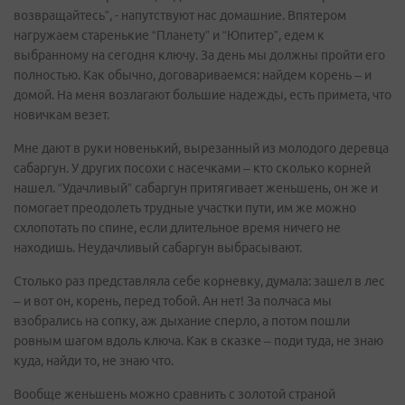
возвращайтесь”, - напутствуют нас домашние. Впятером
нагружаем старенькие “Планету” и “Юпитер”, едем к
выбранному на сегодня ключу. За день мы должны пройти его
полностью. Как обычно, договариваемся: найдем корень – и
домой. На меня возлагают большие надежды, есть примета, что
новичкам везет.
Мне дают в руки новенький, вырезанный из молодого деревца
сабаргун. У других посохи с насечками – кто сколько корней
нашел. “Удачливый” сабаргун притягивает женьшень, он же и
помогает преодолеть трудные участки пути, им же можно
схлопотать по спине, если длительное время ничего не
находишь. Неудачливый сабаргун выбрасывают.
Столько раз представляла себе корневку, думала: зашел в лес
– и вот он, корень, перед тобой. Ан нет! За полчаса мы
взобрались на сопку, аж дыхание сперло, а потом пошли
ровным шагом вдоль ключа. Как в сказке – поди туда, не знаю
куда, найди то, не знаю что.
Вообще женьшень можно сравнить с золотой страной