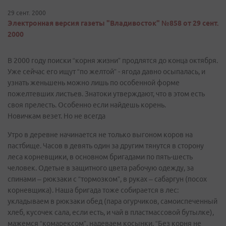
29 сент. 2000
Электронная версия газеты "Владивосток" №858 от 29 сент.
2000
В 2000 году поиски “корня жизни” продлятся до конца октября.
Уже сейчас его ищут “по желтой” - ягода давно осыпалась, и
узнать женьшень можно лишь по особенной форме
пожелтевших листьев. Знатоки утверждают, что в этом есть
своя прелесть. Особенно если найдешь корень.
Новичкам везет. Но не всегда
Утро в деревне начинается не только выгоном коров на
пастбище. Часов в девять один за другим тянутся в сторону
леса корневщики, в основном бригадами по пять-шесть
человек. Одетые в защитного цвета рабочую одежду, за
спинами – рюкзаки с “тормозком”, в руках – сабаргун (посох
корневщика). Наша бригада тоже собирается в лес:
укладываем в рюкзаки обед (пара огурчиков, самоиспеченный
хлеб, кусочек сала, если есть, и чай в пластмассовой бутылке),
мажемся “комарексом”, надеваем косынки. “Без корня не