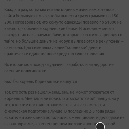
Каждый раз, когда мы искали корень жизни, нам хотелось
найти большую семью, чтобы вынести сразу граммов на 150-
200. Поговаривают, что кому-то однажды повезло по $1000 на
каждого, - обычные корневские байки. В основном много
находят так называемые бичи, которые всю жизнь проводят в
тайге, но большие деньги из их рук выливаются в реку “сэма” –
самогона. Для семейных людей “корневые” деньги –
практически единственное средство существования.
Во второй мой поход за удачей я заработала на недорогие
осенние полусапожки.
Был бы корень. Корневщики найдутся
Тот, кто хоть раз нашел женьшень, не может отказаться от
корневки. Мне так и не повезло отыскать “свой” панцуй, но у
тех, кто этим постоянно занимается, и глаз наметан, и
физическая подготовка лучше. В последние 2-3 года ряды
искателей женьшеня пополнились женщинами, и дело даже не
в авантюризме, а в естественном желании пополнить свой