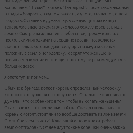
быть удачливым. Через полчаса возглас: “Панцуй!”. Мы
вопрошаем: “Шима?”, в ответ: “Тантырик!”. После такой находки
в груди – бодрость, в душе – радость, а у того, кто нашел, еще и
гордость. Остальные думают: ну, в следующий раз найду я.
Теперь уже знаю, зачем столько часов хожу, уперев взгляд в
землю. Смотрю на женьшень: небольшой, трехсучковый, с
несколькими ягодками на вершине грозди. Позволяется
съесть ягодки, которые дают силу организму, а косточки
положить в землю неподалеку. Говорят, что женьшень
повышает давление и потенцию, поэтому не рекомендуется в
больших дозах.
Лопата тут ни при чем…
Обычно в бригаде копает корень определенный человек, у
которого это лучше всего получается. Остальные отлынивают.
Думала – что особенного в том, чтобы выкопать женьшень?
Оказывается, это ювелирная работа. Сначала подкапывают
корень, смотрят, стоит ли его вообще доставать из лона земли.
Стоит. Срезаем “былку”. Копающий осторожно отгребает
землю от “головы”. От нее идут тонкие корешки, очень важно