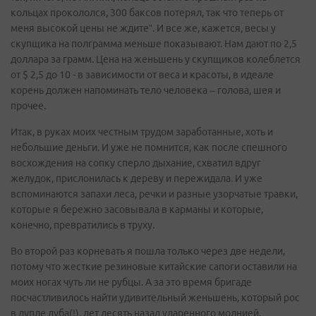
кольцах прокололся, 300 баксов потерял, так что теперь от
меня высокой цены не ждите”. И все же, кажется, весы у
скупщика на полграмма меньше показывают. Нам дают по 2,5
доллара за грамм. Цена на женьшень у скупщиков колеблется
от $ 2,5 до 10 - в зависимости от веса и красоты, в идеале
корень должен напоминать тело человека – голова, шея и
прочее.
Итак, в руках моих честным трудом заработанные, хоть и
небольшие деньги. И уже не помнится, как после спешного
восхождения на сопку сперло дыхание, схватил вдруг
желудок, прислонилась к дереву и пережидала. И уже
вспоминаются запахи леса, речки и разные узорчатые травки,
которые я бережно засовывала в карманы и которые,
конечно, превратились в труху.
Во второй раз корневать я пошла только через две недели,
потому что жесткие резиновые китайские сапоги оставили на
моих ногах чуть ли не рубцы. А за это время бригаде
посчастливилось найти удивительный женьшень, который рос
в дупле дуба(!), лет десять назад ударенного молнией.