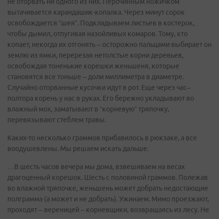
не оторвать ни одного из них. Перочинным ножичком
вытачивается карандашик-копалка. Через минут сорок
освобождается “шея”. Подкладываем листьев в костерок,
чтобы дымил, отпугивая назойливых комаров. Тому, кто
копает, некогда их отгонять – осторожно пальцами выбирает он
землю из ямки, перерезая нетолстые корни деревьев,
освобождая тоненькие корешки женьшеня, которые
становятся все тоньше – доли миллиметра в диаметре.
Случайно оторванные кусочки идут в рот. Еще через час–
полтора корень у нас в руках. Его бережно укладывают во
влажный мох, заматывают в “корневую” тряпочку,
перевязывают стеблем травы.
Каких-то несколько граммов прибавилось в рюкзаке, а все
воодушевлены. Мы решаем искать дальше.
…В шесть часов вечера мы дома, взвешиваем на весах
драгоценный корешок. Шесть с половиной граммов. Полежав
во влажной тряпочке, женьшень может добрать недостающие
полграмма (а может и не добрать). Ужинаем. Мимо проезжают,
проходят – вереницей – корневщики, возвращаясь из лесу. Не