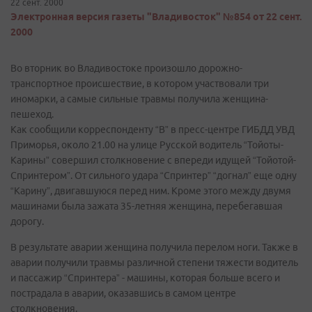
22 сент. 2000
Электронная версия газеты "Владивосток" №854 от 22 сент.
2000
Во вторник во Владивостоке произошло дорожно-
транспортное происшествие, в котором участвовали три
иномарки, а самые сильные травмы получила женщина-
пешеход.
Как сообщили корреспонденту “В” в пресс-центре ГИБДД УВД
Приморья, около 21.00 на улице Русской водитель “Тойоты-
Карины” совершил столкновение с впереди идущей “Тойотой-
Спринтером”. От сильного удара “Спринтер” “догнал” еще одну
“Карину”, двигавшуюся перед ним. Кроме этого между двумя
машинами была зажата 35-летняя женщина, перебегавшая
дорогу.
В результате аварии женщина получила перелом ноги. Также в
аварии получили травмы различной степени тяжести водитель
и пассажир “Спринтера” - машины, которая больше всего и
пострадала в аварии, оказавшись в самом центре
столкновения.