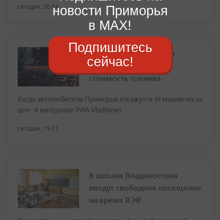
новости Приморья
сегодня, 20:14
в MAX!
Подпишитесь
Приморские водители
сейчас!
назвали предельную
стоимость топлива
Когда автолюбители Приморья откажутся от машин из-за
цен - в материале РИА VladNews
сегодня, 19:27
В школах Владивостока
введут свободное посещение
на время ВЭФ