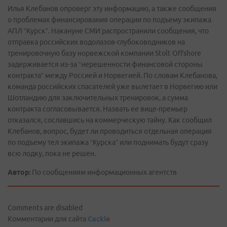
Илья Клебанов опроверг эту информацию, а также сообщения
о проблемах финансирования операции по подъему экипажа
АПЛ “Курск”. Накануне СМИ распространили сообщения, что
отправка российских водолазов-глубоководников на
тренировочную базу норвежской компании Stolt Offshorе
задерживается из-за “нерешенности финансовой стороны
контракта” между Россией и Норвегией. По словам Клебанова,
команда российских спасателей уже вылетает в Норвегию или
Шотландию для заключительных тренировок, а сумма
контракта согласовывается. Назвать ее вице-премьер
отказался, сославшись на коммерческую тайну. Как сообщил
Клебанов, вопрос, будет ли проводиться отдельная операция
по подъему тел экипажа “Курска” или поднимать будут сразу
всю лодку, пока не решен.
Автор:
По сообщениям информационных агентств
Comments are disabled
Комментарии для сайта
Cackl
e