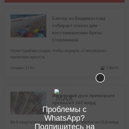
Блогер из Владивостока
собирает стекло для
восстановления бухты
Стеклянной
Пункт приёма создан, чтобы вернуть «Стеклянухе»
прежнюю яркость
1 фото
сегодня, 21:03
Ипотечный долг приморцев
превысил 367 млрд
Проблемы с
WhatsApp?
Во II квартале в крае выдали 4,1 тыс. ипотек на 20,8 млрд
Подпишитесь на