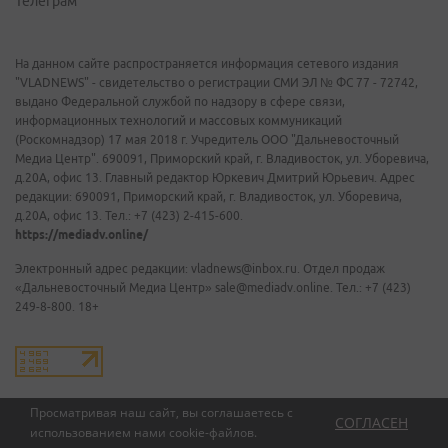
Телеграм
На данном сайте распространяется информация сетевого издания
"VLADNEWS" - свидетельство о регистрации СМИ ЭЛ № ФС 77 - 72742,
выдано Федеральной службой по надзору в сфере связи,
информационных технологий и массовых коммуникаций
(Роскомнадзор) 17 мая 2018 г. Учредитель ООО "Дальневосточный
Медиа Центр". 690091, Приморский край, г. Владивосток, ул. Уборевича,
д.20А, офис 13. Главный редактор Юркевич Дмитрий Юрьевич. Адрес
редакции: 690091, Приморский край, г. Владивосток, ул. Уборевича,
д.20А, офис 13. Тел.: +7 (423) 2-415-600.
https://mediadv.online/
Электронный адрес редакции: vladnews@inbox.ru. Отдел продаж
«Дальневосточный Медиа Центр» sale@mediadv.online. Тел.: +7 (423)
249-8-800. 18+
Просматривая наш сайт, вы соглашаетесь с
СОГЛАСЕН
использованием нами
cookie-файлов
.