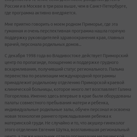
России и в Москве в три раза выше, чем в Санкт-Петербурге,
где программа активно внедряется.
Мне приятно говорить о моем родном Приморье, где эта
гуманная и очень перспективная программа нашла горячую
поддержку руководителей здравоохранения края, главных
врачей, персонала родильных домов...
С декабря 1998 года во Владивостоке действует Приморский
центр по пропаганде, поощрению и поддержке грудного
вскармливания, получивший статус регионального. Пальма
первенства по реализации международной программы
принадлежит родильному отделению Приморской краевой
клинической больницы, которое много лет возглавляет Галина
Погорелова. Именно здесь впервые в крае были оборудованы
палаты совместного пребывания матери и ребенка,
индивидуальные родильные залы, обучен персонал и освоена
новая технология раннего прикладывания ребенка к
материнской груди. Не случайно и то, что акушер-гинеколог
этого отделения Евгения Шутка, возглавившая региональный
центр, а также начальник отдела организации медицинской