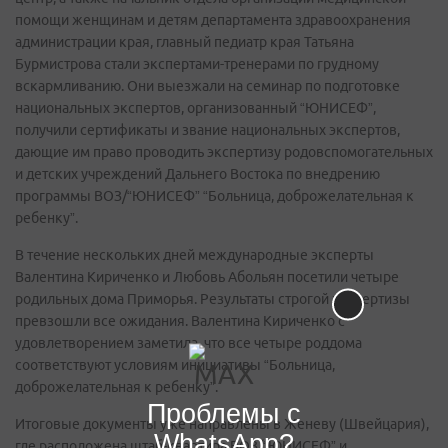
помощи женщинам и детям департамента здравоохранения
администрации края, главный педиатр края Татьяна
Бурмистрова стали экспертами-тренерами по грудному
вскармливанию. Они выезжали на семинар по подготовке
национальных экспертов, организованный “ЮНИСЕФ”,
получили сертификаты и звание национальных экспертов,
дающие им право проводить экспертизу родовспомогательных
и детских учреждений Дальнего Востока по внедрению
программы ВОЗ/“ЮНИСЕФ” “Больница, доброжелательная к
ребенку”.
В течение нескольких дней международные эксперты
Валентина Кириченко и Любовь Абольян посетили четыре
родильных дома Приморья. Результаты строгой экспертизы
превзошли все ожидания. Валентина Кириченко с
удовлетворением заметила, что все четыре роддома
соответствуют условиям инициативы “Больница,
доброжелательная к ребенку”.
Проблемы с
Итоговые документы уже направлены в Женеву (Швейцария),
WhatsApp?
где расположена штаб-квартира ВОЗ/“ЮНИСЕФ” и