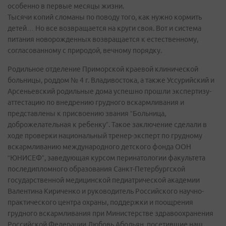
особенно в первые месяцы жизни.
Тысячи копий сломаны по поводу того, как нужно кормить
детей… Но все возвращается на круги своя. Вот и система
питания новорожденных возвращается к естественному,
согласованному с природой, вечному порядку.
Родильное отделение Приморской краевой клинической
больницы, роддом № 4 г. Владивостока, а также Уссурийский и
Арсеньевский родильные дома успешно прошли экспертизу-
аттестацию по внедрению грудного вскармливания и
представлены к присвоению звания “Больница,
доброжелательная к ребенку”. Такое заключение сделали в
ходе проверки национальный тренер-эксперт по грудному
вскармливанию международного детского фонда ООН
“ЮНИСЕФ”, заведующая курсом перинатологии факультета
последипломного образования Санкт-Петербургской
государственной медицинской педиатрической академии
Валентина Кириченко и руководитель Российского научно-
практического центра охраны, поддержки и поощрения
грудного вскармливания при Министерстве здравоохранения
Российской Федерации Любовь Абольян, посетившие наш