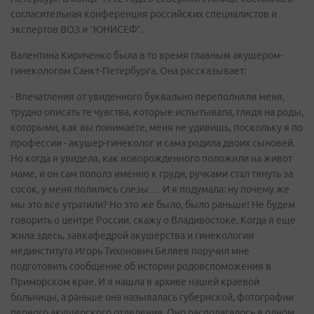
согласительная конференция российских специалистов и
экспертов ВОЗ и “ЮНИСЕФ”.
Валентина Кириченко была в то время главным акушером-
гинекологом Санкт-Петербурга. Она рассказывает:
- Впечатления от увиденного буквально переполняли меня,
трудно описать те чувства, которые испытывала, глядя на роды,
которыми, как вы понимаете, меня не удивишь, поскольку я по
профессии - акушер-гинеколог и сама родила двоих сыновей.
Но когда я увидела, как новорожденного положили на живот
маме, и он сам пополз именно к груди, ручками стал тянуть за
сосок, у меня полились слезы…. И я подумала: ну почему же
мы это все утратили? Но это же было, было раньше! Не будем
говорить о центре России, скажу о Владивостоке. Когда я еще
жила здесь, завкафедрой акушерства и гинекологии
мединститута Игорь Тихонович Беляев поручил мне
подготовить сообщение об истории родовспоможения в
Приморском крае. И я нашла в архиве нашей краевой
больницы, а раньше она называлась губернской, фотографии
первого акушерского отделения. Оно располагалось в одном