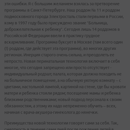
эти ошибки. Я с большим желанием взялась за претворение
программы в Санкт-Петербурге. Наш роддом № 11 и роддом
подмосковного города Электросталь стали первыми в России,
кому в 1997 году было присуждено звание “Больница,
доброжелательная к ребенку”. Сегодня лишь 14 роддомов в
Российской Федерации ввели в практику грудное
вскармливание. Программа буксует в Москве (там всего один
(!) роддом, где действует эта программа), во многих других
регионах. Инерция старого очень сильна, и преодолеть ее
непросто. Новая перинатальная технология включает в себя
многое, что сегодня запрещено или просто отсутствует -
индивидуальный родзал; палата, которая должна походить не
на больничное помещение, а на обычную уютную комнату – с
цветами, настольной лампой, картиной на стене, где бы кровати
матери и ребенка стояли рядом; посещение мамы и ребенка
близкими родственниками; новый подход персонала к своим
обязанностям, а этому их надо непременно обучить – всех,
начиная с врача-акушера-гинеколога до нянечки.
Преимущества новой технологии говорят сами за себя. Так,
смертность в течение семи дней после рождения детей в