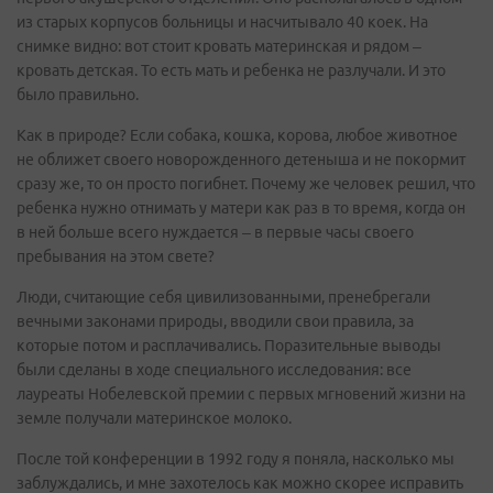
из старых корпусов больницы и насчитывало 40 коек. На
снимке видно: вот стоит кровать материнская и рядом –
кровать детская. То есть мать и ребенка не разлучали. И это
было правильно.
Как в природе? Если собака, кошка, корова, любое животное
не оближет своего новорожденного детеныша и не покормит
сразу же, то он просто погибнет. Почему же человек решил, что
ребенка нужно отнимать у матери как раз в то время, когда он
в ней больше всего нуждается – в первые часы своего
пребывания на этом свете?
Люди, считающие себя цивилизованными, пренебрегали
вечными законами природы, вводили свои правила, за
которые потом и расплачивались. Поразительные выводы
были сделаны в ходе специального исследования: все
лауреаты Нобелевской премии с первых мгновений жизни на
земле получали материнское молоко.
После той конференции в 1992 году я поняла, насколько мы
заблуждались, и мне захотелось как можно скорее исправить