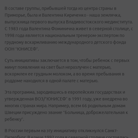
В составе группы, прибывшей тогда из центра страны в
Приморье, была и Валентина Кириченко - наша землячка,
выпускница первого выпуска Владивостокского мединститута.
С 1983 года Валентина Фоминична живет в северной столице, с
1998 года является национальным тренером-экспертом по
грудному вскармливанию международного детского фонда
ООН “ЮНИСЕФ”.
Суть инициативы заключается в том, чтобы ребенок с первых
минут появления на свет был неразлучен с матерью,
вскормлен ее грудным молоком, а во время пребывания в
роддоме находился в одной палате с матерью.
Эта программа, зародившись в европейских государствах и
утвержденная ВОЗ/“ЮНИСЕФ” в 1991 году, уже внедрена во
многих странах мира. Например, всем 66 родильным домам
Швеции присуждено звание “Больница, доброжелательная к
ребенку”.
В России первым на эту инициативу откликнулся Санкт-
Петербург. В конце 1992 года в северной столице состоялась