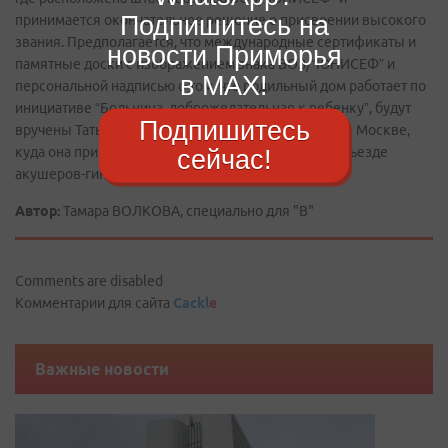
Подпишитесь на
принимается окончательное решение о присвоении высокого
звания. Предполагается, что международные сертификаты и
новости Приморья
памятные доски с изображением знака ВОЗ/“ЮНИСЕФ” и
в MAX!
персональной надписью о том, что родильный дом работает по
инициативе “Больница, доброжелательная к ребенку”, будут
Подпишитесь
вручены Татьяне Бурмистровой в конце сентября в Москве,
куда она прибудет для участия во всероссийском съезде
сейчас!
акушеров-гинекологов.
Автор:
Тамара ВОЛКОВА, специально для "В"
Comments are disabled
Комментарии для сайта
Cackl
e
Важные новости