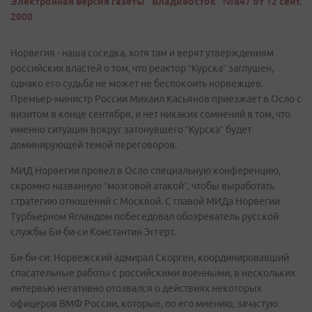
Электронная версия газеты "Владивосток" №847 от 12 сент.
2000
Норвегия - наша соседка, хотя там и верят утверждениям
российских властей о том, что реактор “Курска” заглушен,
однако его судьба не может не беспокоить норвежцев.
Премьер-министр России Михаил Касьянов приезжает в Осло с
визитом в конце сентября, и нет никаких сомнений в том, что
именно ситуация вокруг затонувшего “Курска” будет
доминирующей темой переговоров.
МИД Норвегии провел в Осло специальную конференцию,
скромно названную “мозговой атакой”, чтобы выработать
стратегию отношений с Москвой. С главой МИДа Норвегии
Турбьерном Ягландом побеседовал обозреватель русской
службы Би-би-си Константин Эггерт.
Би-би-си: Норвежский адмирал Скорген, координировавший
спасательные работы с российскими военными, в нескольких
интервью негативно отозвался о действиях некоторых
офицеров ВМФ России, которые, по его мнению, зачастую