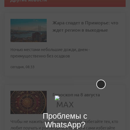
Жара спадет в Приморье: что
ждет регион в выходные
Ночью местами небольшие дожди, днем -
преимущественно без осадков
сегодня, 08:33
Гороскоп на 8 августа
Проблемы с
Чтобы не нажить себе неприятностей, избегайте тех, кто
WhatsApp?
любит поучать и руководить, а заодно и сами избегайте