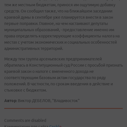
тем же местным бюджетам, принося им ощутимую добавку
средств. Он сообщил также, что на ближайшем заседании
краевой думы в сентябре уже планируется внести в закон
первые поправки. Главное, на чем настаивают депутаты
муниципальных образований, - предоставление именно им
права определять корректирующие коэффициенты налога на
местах с учетом экономических и социальных особенностей
административных территорий.
Между тем группа арсеньевских предпринимателей
обратилась в Конституционный суд России с просьбой признать
краевой закон о налоге с вмененного дохода не
соответствующим базовым актам государства по ряду
положений. В частности, по срокам введения в действие и
стыковке с бюджетом.
Автор:
Виктор ДЕБЕЛОВ, "Владивосток"
Comments are disabled
Комментарии для сайта
Cackl
e