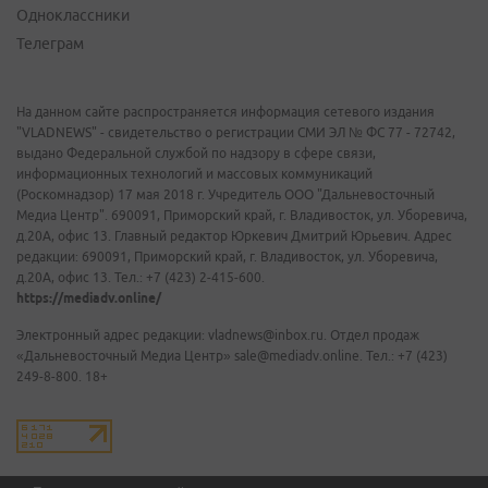
Одноклассники
Телеграм
На данном сайте распространяется информация сетевого издания
"VLADNEWS" - свидетельство о регистрации СМИ ЭЛ № ФС 77 - 72742,
выдано Федеральной службой по надзору в сфере связи,
информационных технологий и массовых коммуникаций
(Роскомнадзор) 17 мая 2018 г. Учредитель ООО "Дальневосточный
Медиа Центр". 690091, Приморский край, г. Владивосток, ул. Уборевича,
д.20А, офис 13. Главный редактор Юркевич Дмитрий Юрьевич. Адрес
редакции: 690091, Приморский край, г. Владивосток, ул. Уборевича,
д.20А, офис 13. Тел.: +7 (423) 2-415-600.
https://mediadv.online/
Электронный адрес редакции: vladnews@inbox.ru. Отдел продаж
«Дальневосточный Медиа Центр» sale@mediadv.online. Тел.: +7 (423)
249-8-800. 18+