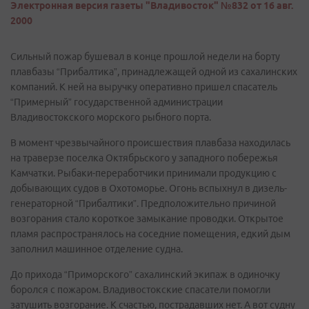
Электронная версия газеты "Владивосток" №832 от 16 авг.
2000
Сильный пожар бушевал в конце прошлой недели на борту
плавбазы “Прибалтика”, принадлежащей одной из сахалинских
компаний. К ней на выручку оперативно пришел спасатель
“Примерный” государственной администрации
Владивостокского морского рыбного порта.
В момент чрезвычайного происшествия плавбаза находилась
на траверзе поселка Октябрьского у западного побережья
Камчатки. Рыбаки-переработчики принимали продукцию с
добывающих судов в Охотоморье. Огонь вспыхнул в дизель-
генераторной “Прибалтики”. Предположительно причиной
возгорания стало короткое замыкание проводки. Открытое
пламя распространялось на соседние помещения, едкий дым
заполнил машинное отделение судна.
До прихода “Приморского” сахалинский экипаж в одиночку
боролся с пожаром. Владивостокские спасатели помогли
затушить возгорание. К счастью, пострадавших нет. А вот судну