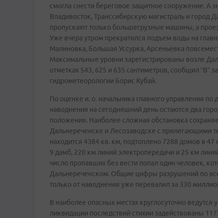
смогла снести береговое защитное сооружение. А зн
Владивосток, Транссибирскую магистраль и город Д
пропускают только большегрузные машины, а проезд
Уже вчера утром прекратился подъем воды на главны
Малиновка, Большая Уссурка, Арсеньевка повсемест
Максимальные уровни зарегистрированы возле Даль
отметках 543, 625 и 635 сантиметров, сообщил “В” 
гидрометеорологии Борис Кубай.
По оценке и. о. начальника главного управления по 
наводнения на сегодняшний день остаются два горо
положения. Наиболее сложная обстановка сохраняе
Дальнереченске и Лесозаводске с прилегающими те
находится 4384 кв. км, подтоплено 7288 домов в 47
9 дамб, 220 км линий электропередачи и 25 км линий
число пропавших без вести попал один человек, ко
Дальнереченском. Общие цифры разрушений по вс
только от наводнения уже перевалил за 330 миллио
В наиболее опасных местах круглосуточно ведутся 
ликвидации последствий стихии задействованы 1173