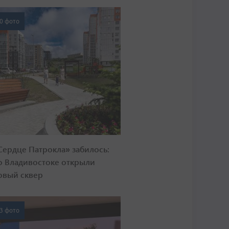
0 фото
Сердце Патрокла» забилось:
о Владивостоке открыли
овый сквер
3 фото