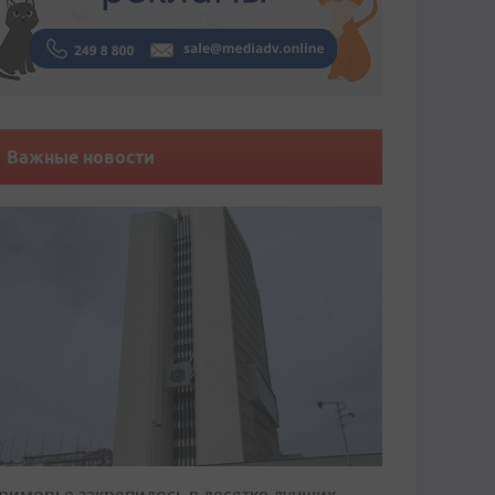
Важные новости
риморье закрепилось в десятке лучших