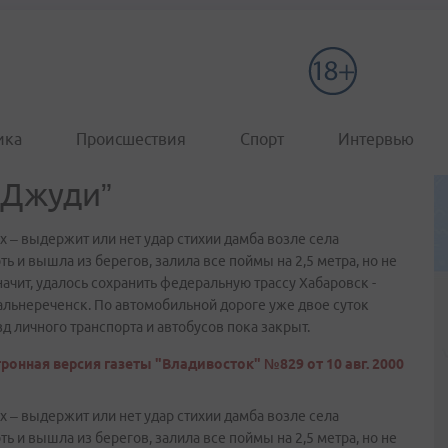
ика
Происшествия
Спорт
Интервью
“Джуди”
 – выдержит или нет удар стихии дамба возле села
ть и вышла из берегов, залила все поймы на 2,5 метра, но не
ачит, удалось сохранить федеральную трассу Хабаровск -
альнереченск. По автомобильной дороге уже двое суток
 личного транспорта и автобусов пока закрыт.
ронная версия газеты "Владивосток" №829 от 10 авг. 2000
 – выдержит или нет удар стихии дамба возле села
ть и вышла из берегов, залила все поймы на 2,5 метра, но не