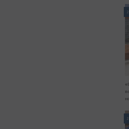
2
«
в
н
2