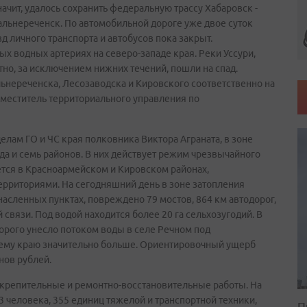
ачит, удалось сохранить федеральную трассу Хабаровск -
альнереченск. По автомобильной дороге уже двое суток
 личного транспорта и автобусов пока закрыт.
х водных артериях на северо-западе края. Реки Уссури,
но, за исключением нижних течений, пошли на спад.
нереченска, Лесозаводска и Кировского соответственно на
заместитель территориального управления по
делам ГО и ЧС края полковника Виктора Аграната, в зоне
да и семь районов. В них действует режим чрезвычайного
тся в Красноармейском и Кировском районах,
рриториями. На сегодняшний день в зоне затопления
 насленных пунктах, повреждено 79 мостов, 864 км автодорог,
 связи. Под водой находится более 20 га сельхозугодий. В
торого унесло потоком воды в селе Речном под
ему краю значительно больше. Ориентировочный ущерб
нов рублей.
укрепительные и ремонтно-восстановительные работы. На
 человека, 355 единиц тяжелой и транспортной техники,
П