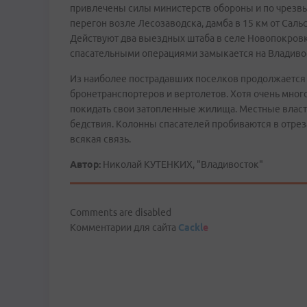
привлечены силы министерств обороны и по чрез
перегон возле Лесозаводска, дамба в 15 км от Саль
Действуют два выездных штаба в селе Новопокровк
спасательными операциями замыкается на Владиво
Из наиболее пострадавших поселков продолжается
бронетранспортеров и вертолетов. Хотя очень мног
покидать свои затопленные жилища. Местные власти
бедствия. Колонны спасателей пробиваются в отрез
всякая связь.
Автор:
Николай КУТЕНКИХ, "Владивосток"
Comments are disabled
Комментарии для сайта
Cackl
e