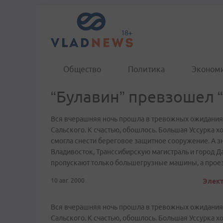
Общество
Политика
Эконом
“Булавин” превзошел 
Вся вчерашняя ночь прошла в тревожных ожиданиях
Сальского. К счастью, обошлось. Большая Уссурка хо
смогла снести береговое защитное сооружение. А зн
Владивосток, Транссибирскую магистраль и город Д
пропускают только большегрузные машины, а проезд
10 авг. 2000
Элект
Вся вчерашняя ночь прошла в тревожных ожиданиях
Сальского. К счастью, обошлось. Большая Уссурка хо