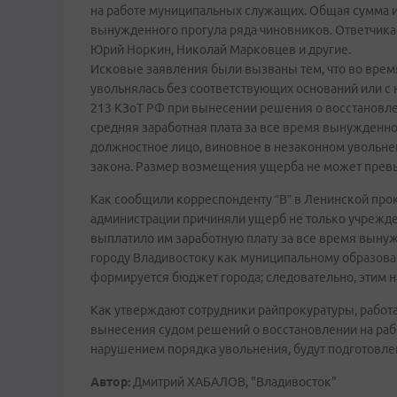
на работе муниципальных служащих. Общая сумма иск
вынужденного прогула ряда чиновников. Ответчик
Юрий Норкин, Николай Марковцев и другие.
Исковые заявления были вызваны тем, что во врем
увольнялась без соответствующих оснований или с 
213 КЗоТ РФ при вынесении решения о восстановле
средняя заработная плата за все время вынужденно
должностное лицо, виновное в незаконном увольне
закона. Размер возмещения ущерба не может превы
Как сообщили корреспонденту “В” в Ленинской про
администрации причиняли ущерб не только учрежде
выплатило им заработную плату за все время вынуж
городу Владивостоку как муниципальному образован
формируется бюджет города; следовательно, этим 
Как утверждают сотрудники райпрокуратуры, работа
вынесения судом решений о восстановлении на рабо
нарушением порядка увольнения, будут подготовле
Автор:
Дмитрий ХАБАЛОВ, "Владивосток"