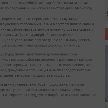
ов 83 тысячи рублей, это - заработная плата за время
ами по предъявленным искам являются Сергей Маркелов,
я перемен власти в “Сером доме” часть служащих
нарушением требований КЗоТа. А в соответствии со статьей
нии на работе одновременно в пользу истцов взыскивается
го прогула. При этом ущерб обязано возместить
нии, если увольнение произведено с явным нарушением
шать трех месячных окладов должностного лица.
куратуре, своими действиями должностные лица
нию, в котором работали уволенные работники и которое
денного прогула в связи с незаконным увольнением, но и
ию, гражданам и организациям, за счет средств которых
нарушены интересы государства и общества.
 в данном направлении будет продолжена, и в случае
те лиц, уволенных без законного основания либо с
ны и направлены в суд другие подобные исковые заявления.
П