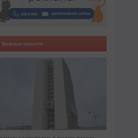
Важные новости
риморье закрепилось в десятке лучших