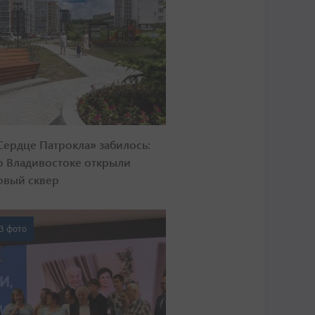
Сердце Патрокла» забилось:
о Владивостоке открыли
овый сквер
3 фото