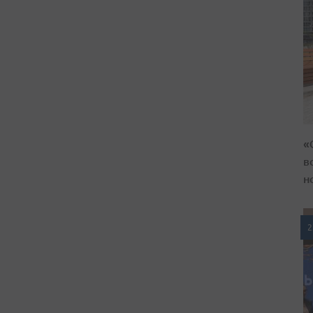
«
в
н
2