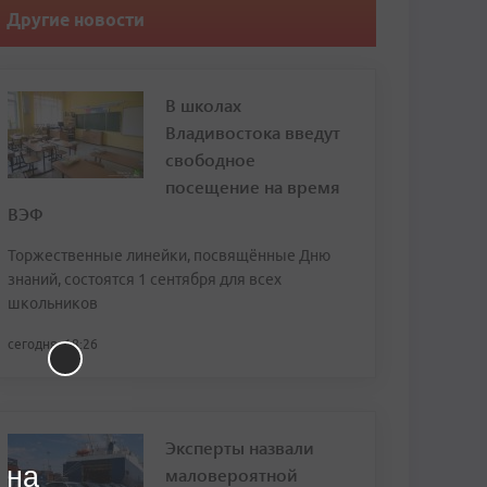
Другие новости
В школах
Владивостока введут
свободное
посещение на время
ВЭФ
Торжественные линейки, посвящённые Дню
знаний, состоятся 1 сентября для всех
школьников
сегодня, 18:26
Эксперты назвали
 на
маловероятной