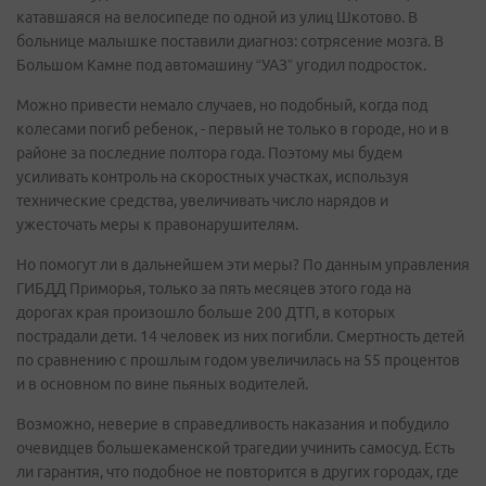
катавшаяся на велосипеде по одной из улиц Шкотово. В
больнице малышке поставили диагноз: сотрясение мозга. В
Большом Камне под автомашину “УАЗ” угодил подросток.
Можно привести немало случаев, но подобный, когда под
колесами погиб ребенок, - первый не только в городе, но и в
районе за последние полтора года. Поэтому мы будем
усиливать контроль на скоростных участках, используя
технические средства, увеличивать число нарядов и
ужесточать меры к правонарушителям.
Но помогут ли в дальнейшем эти меры? По данным управления
ГИБДД Приморья, только за пять месяцев этого года на
дорогах края произошло больше 200 ДТП, в которых
пострадали дети. 14 человек из них погибли. Смертность детей
по сравнению с прошлым годом увеличилась на 55 процентов
и в основном по вине пьяных водителей.
Возможно, неверие в справедливость наказания и побудило
очевидцев большекаменской трагедии учинить самосуд. Есть
ли гарантия, что подобное не повторится в других городах, где