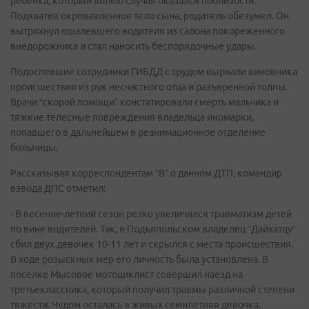
ребенка, который волею случая оказался поблизости.
Подхватив окровавленное тело сына, родитель обезумел. Он
вытряхнул ошалевшего водителя из салона покореженного
внедорожника и стал наносить беспорядочные удары.
Подоспевшие сотрудники ГИБДД с трудом вырвали виновника
происшествия из рук несчастного отца и разъяренной толпы.
Врачи “скорой помощи” констатировали смерть мальчика и
тяжкие телесные повреждения владельца иномарки,
попавшего в дальнейшем в реанимационное отделение
больницы.
Рассказывая корреспондентам “В” о данном ДТП, командир
взвода ДПС отметил:
- В весенне-летний сезон резко увеличился травматизм детей
по вине водителей. Так, в Подъяпольском владелец “Дайхатцу”
сбил двух девочек 10-11 лет и скрылся с места происшествия.
В ходе розыскных мер его личность была установлена. В
поселке Мысовое мотоциклист совершил наезд на
третьеклассника, который получил травмы различной степени
тяжести. Чудом осталась в живых семилетняя девочка,