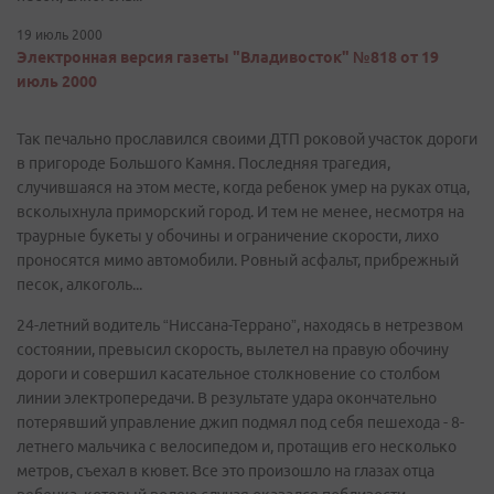
19 июль 2000
Электронная версия газеты "Владивосток" №818 от 19
июль 2000
Так печально прославился своими ДТП роковой участок дороги
в пригороде Большого Камня. Последняя трагедия,
случившаяся на этом месте, когда ребенок умер на руках отца,
всколыхнула приморский город. И тем не менее, несмотря на
траурные букеты у обочины и ограничение скорости, лихо
проносятся мимо автомобили. Ровный асфальт, прибрежный
песок, алкоголь...
24-летний водитель “Ниссана-Террано”, находясь в нетрезвом
состоянии, превысил скорость, вылетел на правую обочину
дороги и совершил касательное столкновение со столбом
линии электропередачи. В результате удара окончательно
потерявший управление джип подмял под себя пешехода - 8-
летнего мальчика с велосипедом и, протащив его несколько
метров, съехал в кювет. Все это произошло на глазах отца