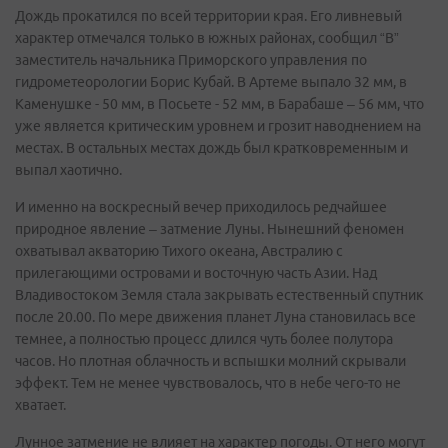
Дождь прокатился по всей территории края. Его ливневый
характер отмечался только в южных районах, сообщил “В”
заместитель начальника Приморского управления по
гидрометеорологии Борис Кубай. В Артеме выпало 32 мм, в
Каменушке - 50 мм, в Посьете - 52 мм, в Барабаше – 56 мм, что
уже является критическим уровнем и грозит наводнением на
местах. В остальных местах дождь был кратковременным и
выпал хаотично.
И именно на воскресный вечер приходилось редчайшее
природное явление – затмение Луны. Нынешний феномен
охватывал акваторию Тихого океана, Австралию с
прилегающими островами и восточную часть Азии. Над
Владивостоком Земля стала закрывать естественный спутник
после 20.00. По мере движения планет Луна становилась все
темнее, а полностью процесс длился чуть более полутора
часов. Но плотная облачность и вспышки молний скрывали
эффект. Тем не менее чувствовалось, что в небе чего-то не
хватает.
Лунное затмение не влияет на характер погоды. От него могут