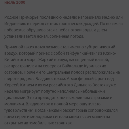
июль 2000
Родное Приморье последнюю неделю напоминало Индию или
Индонезию в период летних тропических дождей. По ночам на
побережье обрушиваются с неба потоки воды, а днем
устанавливается ясная, солнечная погода.
Причиной таких катаклизмов стал именно субтропический
воздух, который принес с собой тайфун “Кай-так” из Южно-
Китайского моря. Жаркий воздух, насыщенный влагой,
распространился на севере от Байкала до Курильских
островов. Причем его центральная полоса расположилась на
широте рядом с Владивостоком. Атмосферный фронт над
Кореей, Китаем и югом российского Дальнего Востока уже
неделю мигрирует, попутно наполняясь небольшими
циклонами. Это и приводит к ночным ливням с грозами и
молниями. Владивосток в полной мере ощутил это
“удовольствие”, когда каждый раскат грома сопровождался
воем сирен и мелодиями сигнализации тысяч машин на
открытых автомобильных стоянках.