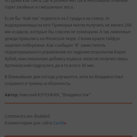
Уссурийская тайга, где в разных местах в небольших объемах
горят хвойные и смешанные леса.
Если бы “Кай-так” поднялся на 2 градуса на север, то
водохранилища на юге Приморья могли получить не менее 200
мм осадков, которые бы совсем не помешали. А так ливневые
дожди пришлись на Японское море. Своим краем тайфун
зацепил побережье. Как сообщил “В” заместитель
территориального управления по гидрометеорологии Борис
Кубай, максимальную добавку водных запасов получил лишь
Артемовский гидроузел, да и то всего 30 мм.
В ближайшие дни погода улучшится, хотя во Владивостоке
сохранятся туманы и облачность.
Автор:
Николай КУТЕНКИХ, "Владивосток"
Comments are disabled
Комментарии для сайта
Cackl
e