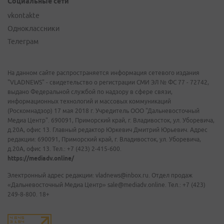
Социальные сети
vkontakte
Одноклассники
Телеграм
На данном сайте распространяется информация сетевого издания
"VLADNEWS" - свидетельство о регистрации СМИ ЭЛ № ФС 77 - 72742,
выдано Федеральной службой по надзору в сфере связи,
информационных технологий и массовых коммуникаций
(Роскомнадзор) 17 мая 2018 г. Учредитель ООО "Дальневосточный
Медиа Центр". 690091, Приморский край, г. Владивосток, ул. Уборевича,
д.20А, офис 13. Главный редактор Юркевич Дмитрий Юрьевич. Адрес
редакции: 690091, Приморский край, г. Владивосток, ул. Уборевича,
д.20А, офис 13. Тел.: +7 (423) 2-415-600.
https://mediadv.online/
Электронный адрес редакции: vladnews@inbox.ru. Отдел продаж
«Дальневосточный Медиа Центр» sale@mediadv.online. Тел.: +7 (423)
249-8-800. 18+