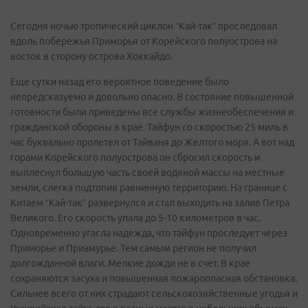
Сегодня ночью тропический циклон “Кай-так” проследовал
вдоль побережья Приморья от Корейского полуострова на
восток в сторону острова Хоккайдо.
Еще сутки назад его вероятное поведение было
непредсказуемо и довольно опасно. В состояние повышенной
готовности были приведены все службы жизнеобеспечения и
гражданской обороны в крае. Тайфун со скоростью 25 миль в
час буквально пролетел от Тайваня до Желтого моря. А вот над
горами Корейского полуострова он сбросил скорость и
выплеснул большую часть своей водяной массы на местные
земли, слегка подтопив равнинную территорию. На границе с
Китаем “Кай-так” развернулся и стал выходить на залив Петра
Великого. Его скорость упала до 5-10 километров в час.
Одновременно угасла надежда, что тайфун проследует через
Приморье и Приамурье. Тем самым регион не получил
долгожданной влаги. Мелкие дожди не в счет. В крае
сохраняются засуха и повышенная пожароопасная обстановка.
Сильнее всего от них страдают сельскохозяйственные угодья и