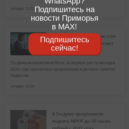
WhatsApp?
Подпишитесь на
сегодня, 15:22
новости Приморья
в MAX!
Кто в Приморском крае стал
Подпишитесь
зарабатывать больше: ответ
сейчас!
По данным аналитиков hh.ru, за первые шесть месяцев
2026 года зарплатные предложения в регионе заметно
подросли
сегодня, 14:26
В Госдуме предложили
поднять МРОТ до 50 тысяч
рублей с 2027 года