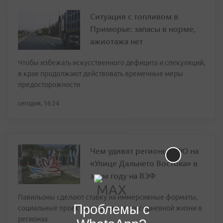
Ситуация с топливом в
Приморье: запасы в норме,
ажиотажа нет
Чтобы избежать искусственного дефицита и спекуляций,
в крае продолжают действовать временные меры
предосторожности
сегодня, 16:24
Чем удивят регионы ДФО на
«Улице Дальнего Востока» в
этом году на ВЭФ
Павильоны сделают ставку на иммерсивные форматы,
Проблемы с
социальные проекты и сценарии повседневной жизни в
регионах