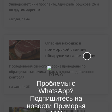
Университетским проспекте, Адмирала Горшкова, 26 и
по другим адресам
сегодня, 14:44
Опасная находка: в
приморской свинине
обнаружили сальмонеллу
Исследования свиного окорока проведены по
обращению заказчика в рамках производственного
контроля
Проблемы с
сегодня, 14:25
WhatsApp?
Подпишитесь на
новости Приморья
Улицы Владивостока