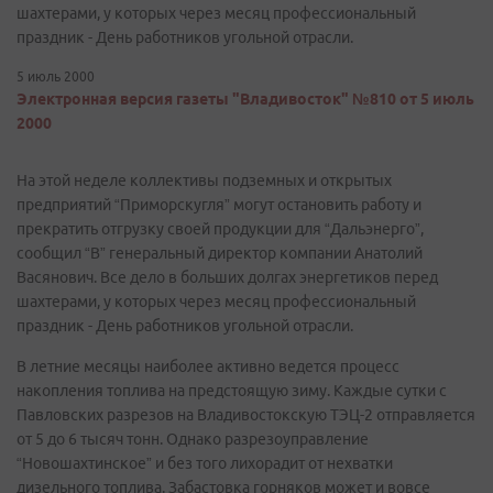
шахтерами, у которых через месяц профессиональный
праздник - День работников угольной отрасли.
5 июль 2000
Электронная версия газеты "Владивосток" №810 от 5 июль
2000
На этой неделе коллективы подземных и открытых
предприятий “Приморскугля” могут остановить работу и
прекратить отгрузку своей продукции для “Дальэнерго”,
сообщил “В” генеральный директор компании Анатолий
Васянович. Все дело в больших долгах энергетиков перед
шахтерами, у которых через месяц профессиональный
праздник - День работников угольной отрасли.
В летние месяцы наиболее активно ведется процесс
накопления топлива на предстоящую зиму. Каждые сутки с
Павловских разрезов на Владивостокскую ТЭЦ-2 отправляется
от 5 до 6 тысяч тонн. Однако разрезоуправление
“Новошахтинское” и без того лихорадит от нехватки
дизельного топлива. Забастовка горняков может и вовсе