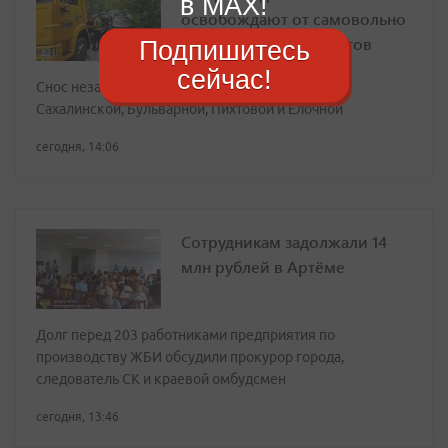
в MAX!
освобождают от самовольно
установленных объектов
Подпишитесь
сейчас!
Снос незаконных объектов идет на Морозова,
Сахалинской, Бульварной, Пихтовой и Ёлочной
сегодня, 14:06
Сотрудникам задолжали 14
млн рублей в Артёме
Долг перед 203 работниками предприятия по
производству ЖБИ обсудили прокурор города,
следователь СК и краевой омбудсмен
сегодня, 13:46