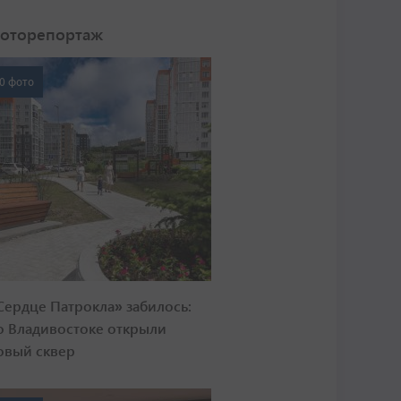
оторепортаж
0 фото
Сердце Патрокла» забилось:
о Владивостоке открыли
овый сквер