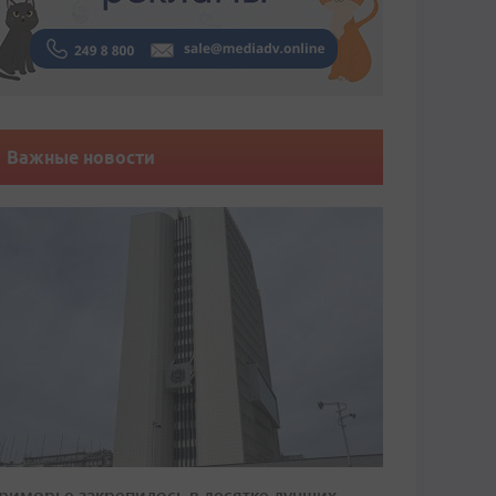
Важные новости
риморье закрепилось в десятке лучших