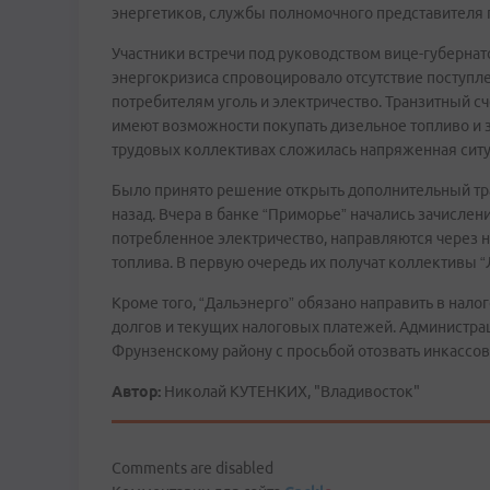
энергетиков, службы полномочного представителя 
Участники встречи под руководством вице-губернат
энергокризиса спровоцировало отсутствие поступл
потребителям уголь и электричество. Транзитный сч
имеют возможности покупать дизельное топливо и з
трудовых коллективах сложилась напряженная ситуа
Было принято решение открыть дополнительный тра
назад. Вчера в банке “Приморье” начались зачислени
потребленное электричество, направляются через н
топлива. В первую очередь их получат коллективы “
Кроме того, “Дальэнерго” обязано направить в нал
долгов и текущих налоговых платежей. Администра
Фрунзенскому району с просьбой отозвать инкассов
Автор:
Николай КУТЕНКИХ, "Владивосток"
Comments are disabled