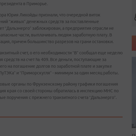
президента в Приморье.
ора Юрия Лихойды признали, что очередной виток
ений “живых” денежных средств за поставленные
ет “Дальэнерго” заблокирован, а предприятия отрасли не
апасные части, выплачивать людям заработную плату. В
ция, причем большинство разрезов на грани остановки.
нзитный счет, о его необходимости “В” сообщал еще неделю
я средств на счет № 409. Все деньги, поступающие за
его на погашение долгов по заработной плате и закупке
ЛуТЭКа” и “Приморскугля” - минимум за один месяц работы.
оговые органы по Фрунзенскому району графики погашения
ция края со своей стороны обратилась в инспекцию МНС по
ые поручения с прежнего транзитного счета “Дальэнерго”.
П