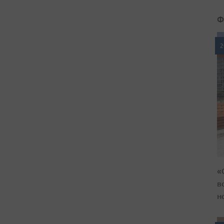
Ф
2
«
в
н