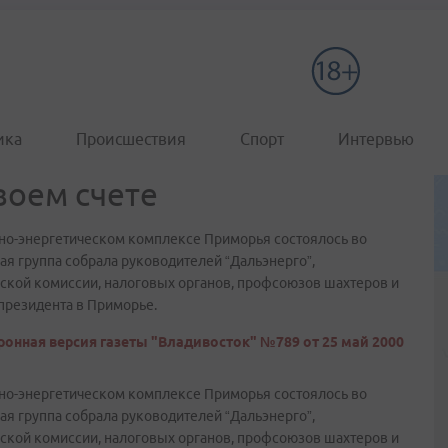
ика
Происшествия
Спорт
Интервью
своем счете
вно-энергетическом комплексе Приморья состоялось во
чая группа собрала руководителей “Дальэнерго”,
еской комиссии, налоговых органов, профсоюзов шахтеров и
президента в Приморье.
ронная версия газеты "Владивосток" №789 от 25 май 2000
вно-энергетическом комплексе Приморья состоялось во
чая группа собрала руководителей “Дальэнерго”,
еской комиссии, налоговых органов, профсоюзов шахтеров и