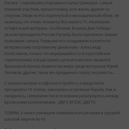
Пагаев - старейшина спортивного цеха Приморья. Самый
пожилой участник, прошел войну, всю жизнь дружит со
спортом. Глядя на его подтянутый и молодцеватый облик, не
скажешь, что этому человеку без малого 75. Нынешняя
эстафета для ветерана - особенная. В канун Дня Победы
указом президента России Пагаеву было присвоено звание
полковник запаса. Первыми его поздравили коллеги по
ветеранскому спортивному движению - Александр
Колесников, только что вернувшийся со всероссийских
соревнований, откуда привез целый комплект медалей,
бронзовый призер первенства мира среди ветеранов Юрий
Лютиков, другие, такие же преданные спорту энтузиасты...
С первых метров эстафетного пробега, а предстояло
преодолеть 19 этапов, завязалась острейшая борьба. Как и
ожидалось, соперничество в основном развернулось между
вузовскими коллективами - ДВГУ, ВГУЭС, ДВГТУ,
ТОВМИ, а также училищем олимпийского резерва и средней
школой-лицеем № 41.