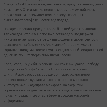
Средняя № 41 оказалась единственной, представленной двумя
командами. Они и заняли первые места, причем добились
этого с явным преимуществом. К слову сказать, 41-я
выигрывает эстафету шестой год подряд!
На соревнованиях присутствовал бывший директор школы
Александр Витальев. Несколько лет назад он поддержал
инициативу энтузиастов, решивших сделать школу центром
развития легкой атлетики. Александр Сергеевич может
гордиться плодами своего труда. Сегодня о 41-й говорят как об
одной из лучших спортивных школ России...
Среди средних учебных заведений, как и ожидалось, победу
праздновали “профи” - ребята Приморского училища
олимпийского резерва, а среди воинских коллективов
первенствовали курсанты высшего военно-морского
института имени адмирала Макарова. На закрытии
соревнований лауреатов эстафеты ожидали многочисленные
призы, учрежденные рядом фирм и средств массовой
информации.