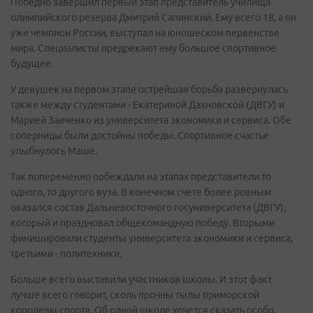
Победно завершил первый этап представитель училища
олимпийского резерва Дмитрий Сапинский. Ему всего 18, а он
уже чемпион России, выступал на юношеском первенстве
мира. Специалисты предрекают ему большое спортивное
будущее.
У девушек на первом этапе острейшая борьба развернулась
также между студентами - Екатериной Дахновской (ДВГУ) и
Марией Заиченко из университета экономики и сервиса. Обе
соперницы были достойны победы. Спортивное счастье
улыбнулось Маше.
Так попеременно побеждали на этапах представители то
одного, то другого вуза. В конечном счете более ровным
оказался состав Дальневосточного госуниверситета (ДВГУ),
который и праздновал общекомандную победу. Вторыми
финишировали студенты университета экономики и сервиса,
третьими - политехники.
Больше всего выставили участников школы. И этот факт
лучше всего говорит, сколь прочны тылы приморской
королевы спорта. Об одной школе хочется сказать особо.