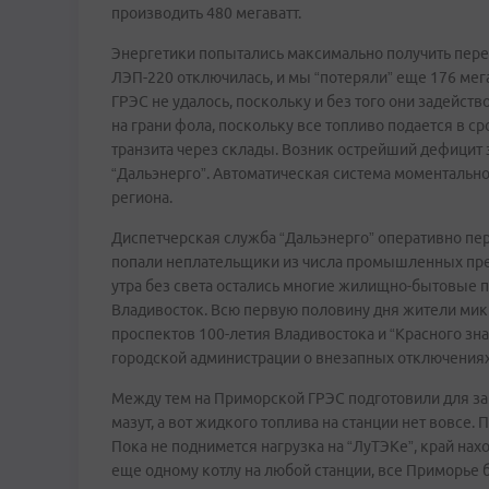
производить 480 мегаватт.
Энергетики попытались максимально получить перет
ЛЭП-220 отключилась, и мы “потеряли” еще 176 мега
ГРЭС не удалось, поскольку и без того они задейств
на грани фола, поскольку все топливо подается в с
транзита через склады. Возник острейший дефицит э
“Дальэнерго”. Автоматическая система моментально
региона.
Диспетчерская служба “Дальэнерго” оперативно пер
попали неплательщики из числа промышленных предп
утра без света остались многие жилищно-бытовые п
Владивосток. Всю первую половину дня жители микр
проспектов 100-летия Владивостока и “Красного зн
городской администрации о внезапных отключениях
Между тем на Приморской ГРЭС подготовили для за
мазут, а вот жидкого топлива на станции нет вовсе.
Пока не поднимется нагрузка на “ЛуТЭКе”, край нах
еще одному котлу на любой станции, все Приморье б