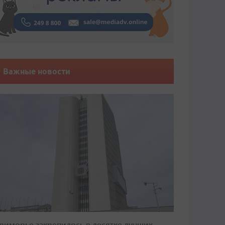
Важные новости
риморье закрепилось в десятке лучших