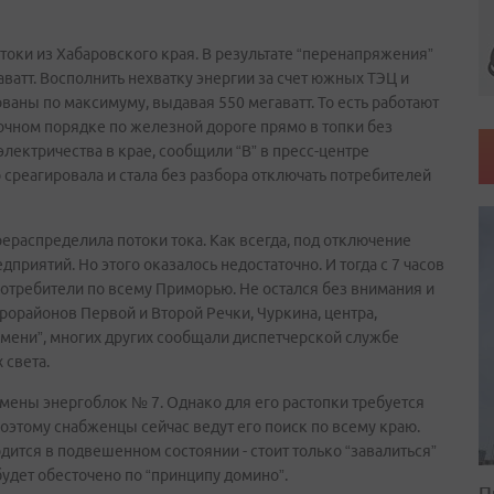
оки из Хабаровского края. В результате “перенапряжения”
ватт. Восполнить нехватку энергии за счет южных ТЭЦ и
ованы по максимуму, выдавая 550 мегаватт. То есть работают
рочном порядке по железной дороге прямо в топки без
лектричества в крае, сообщили “В” в пресс-центре
 среагировала и стала без разбора отключать потребителей
ераспределила потоки тока. Как всегда, под отключение
риятий. Но этого оказалось недостаточно. И тогда с 7 часов
отребители по всему Приморью. Не остался без внимания и
орайонов Первой и Второй Речки, Чуркина, центра,
амени”, многих других сообщали диспетчерской службе
 света.
мены энергоблок № 7. Однако для его растопки требуется
 Поэтому снабженцы сейчас ведут его поиск по всему краю.
одится в подвешенном состоянии - стоит только “завалиться”
удет обесточено по “принципу домино”.
П