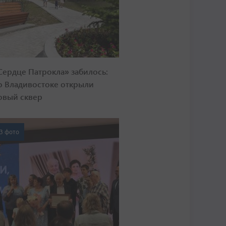
Сердце Патрокла» забилось:
о Владивостоке открыли
овый сквер
3 фото