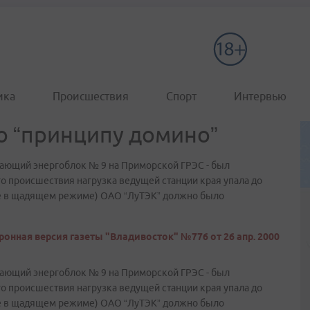
ика
Происшествия
Спорт
Интервью
о “принципу домино”
отающий энергоблок № 9 на Приморской ГРЭС - был
го происшествия нагрузка ведущей станции края упала до
аже в щадящем режиме) ОАО “ЛуТЭК” должно было
ронная версия газеты "Владивосток" №776 от 26 апр. 2000
отающий энергоблок № 9 на Приморской ГРЭС - был
го происшествия нагрузка ведущей станции края упала до
аже в щадящем режиме) ОАО “ЛуТЭК” должно было