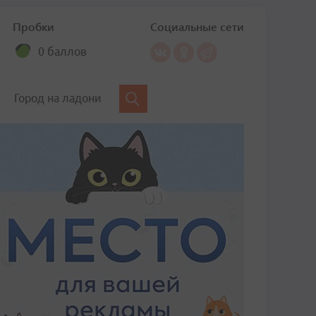
Пробки
Социальные сети
0 баллов
Город на ладони