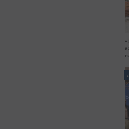
«
в
н
2