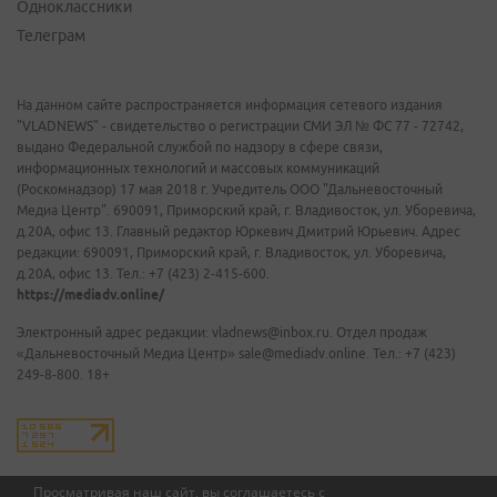
Одноклассники
Телеграм
На данном сайте распространяется информация сетевого издания
"VLADNEWS" - свидетельство о регистрации СМИ ЭЛ № ФС 77 - 72742,
выдано Федеральной службой по надзору в сфере связи,
информационных технологий и массовых коммуникаций
(Роскомнадзор) 17 мая 2018 г. Учредитель ООО "Дальневосточный
Медиа Центр". 690091, Приморский край, г. Владивосток, ул. Уборевича,
д.20А, офис 13. Главный редактор Юркевич Дмитрий Юрьевич. Адрес
редакции: 690091, Приморский край, г. Владивосток, ул. Уборевича,
д.20А, офис 13. Тел.: +7 (423) 2-415-600.
https://mediadv.online/
Электронный адрес редакции: vladnews@inbox.ru. Отдел продаж
«Дальневосточный Медиа Центр» sale@mediadv.online. Тел.: +7 (423)
249-8-800. 18+
Просматривая наш сайт, вы соглашаетесь с