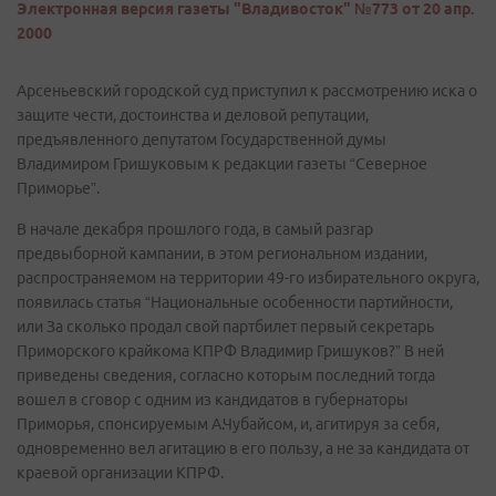
Электронная версия газеты "Владивосток" №773 от 20 апр.
2000
Арсеньевский городской суд приступил к рассмотрению иска о
защите чести, достоинства и деловой репутации,
предъявленного депутатом Государственной думы
Владимиром Гришуковым к редакции газеты “Северное
Приморье”.
В начале декабря прошлого года, в самый разгар
предвыборной кампании, в этом региональном издании,
распространяемом на территории 49-го избирательного округа,
появилась статья “Национальные особенности партийности,
или За сколько продал свой партбилет первый секретарь
Приморского крайкома КПРФ Владимир Гришуков?” В ней
приведены сведения, согласно которым последний тогда
вошел в сговор с одним из кандидатов в губернаторы
Приморья, спонсируемым А.Чубайсом, и, агитируя за себя,
одновременно вел агитацию в его пользу, а не за кандидата от
краевой организации КПРФ.