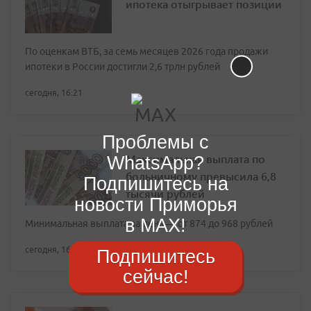
ипотека отыгрывает позиции
По оценкам ВТБ, за семь месяцев 2026 года продажи
ипотеки в России достигли 2,6 трлн рублей
сегодня, 16:21
Проблемы с
Максимальная выплата по
WhatsApp?
больничному превысила 6,8
Подпишитесь на
тысячи рублей
новости Приморья
в MAX!
Минимальная выплата за день — от 874 до 968 рублей
сегодня, 16:11
Подпишитесь
сейчас!