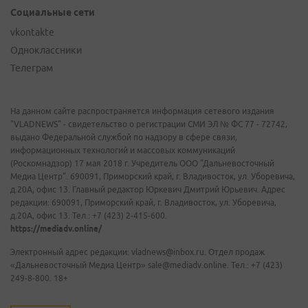
Социальные сети
vkontakte
Одноклассники
Телеграм
На данном сайте распространяется информация сетевого издания
"VLADNEWS" - свидетельство о регистрации СМИ ЭЛ № ФС 77 - 72742,
выдано Федеральной службой по надзору в сфере связи,
информационных технологий и массовых коммуникаций
(Роскомнадзор) 17 мая 2018 г. Учредитель ООО "Дальневосточный
Медиа Центр". 690091, Приморский край, г. Владивосток, ул. Уборевича,
д.20А, офис 13. Главный редактор Юркевич Дмитрий Юрьевич. Адрес
редакции: 690091, Приморский край, г. Владивосток, ул. Уборевича,
д.20А, офис 13. Тел.: +7 (423) 2-415-600.
https://mediadv.online/
Электронный адрес редакции: vladnews@inbox.ru. Отдел продаж
«Дальневосточный Медиа Центр» sale@mediadv.online. Тел.: +7 (423)
249-8-800. 18+