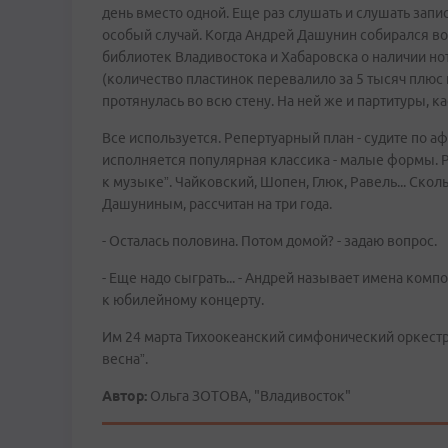
день вместо одной. Еще раз слушать и слушать зап
особый случай. Когда Андрей Дашунин собирался во
библиотек Владивостока и Хабаровска о наличии но
(количество пластинок перевалило за 5 тысяч плюс 
протянулась во всю стену. На ней же и партитуры, кас
Все используется. Репертуарный план - судите по а
исполняется популярная классика - малые формы. 
к музыке”. Чайковский, Шопен, Глюк, Равель... Ск
Дашуниным, рассчитан на три года.
- Осталась половина. Потом домой? - задаю вопрос.
- Еще надо сыграть... - Андрей называет имена композ
к юбилейному концерту.
Им 24 марта Тихоокеанский симфонический оркестр
весна”.
Автор:
Ольга ЗОТОВА, "Владивосток"