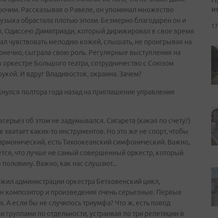
и
рочим. Рассказывая о Равеле, он упоминал множество
 музыка обрастала плотью эпохи. Безмерно благодарен он и
17
у, Одиссею Димитриади, который дирижировал в свое время
чал чувствовать мелодию кожей, слышать, не проигрывая на
конечно, сыграла свою роль. Регулярные выступления на
в оркестре Большого театра, сотрудничество с Союзом
укой. И вдруг Владивосток, окраина. Зачем?
икнулся полтора года назад на приглашение управления
серьез об этом не задумывался. Сигарета (какая по счету?)
е хватает каких-то инструментов. Но это же не спорт, чтобы
лармонический, есть Тихоокеанский симфонический. Важно,
ется, что лучше не самый совершенный оркестр, который
половину. Важно, как нас слушают...
ложил администрации оркестра Бетховенский цикл,
дин композитор и произведения очень серьезные. Первые
. А если бы не случилось триумфа? Что ж, есть повод
и группами по отдельности, устраивая по три репетиции в