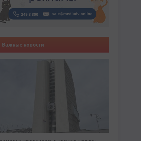
Важные новости
риморье закрепилось в десятке лучших