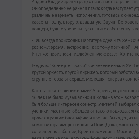
Андрей Владимирович редко назначает встречи в пер
Он определенно не ранняя птаха: когда наступает ут
различные варианты исполнения, готовясь к очере
кассеты - одну, вторую, двадцатую. Звучит Бетхове
концерт, будьте уверены - услышите собственную в
- Так всегда происходит. Партитура одна и та же - с
разному: время, настроение - все тому причиной, -
И тут же произносит излюбленную фразу: - Хотите п
Гендель, “Кончерте гроссо”, сочинение начала XVIII 
другой оркестр, другой дирижер, который работал 
струнные терзают сердце. Мелодия - сперва лавиной,
Как становятся дирижерами? Андрей Дашунин вовсе н
16 лет. Не было музыкальной школы - в этом возрас
был больше интересен оркестр. Учителей выбирал с
ученики. Маститые, обалдев от такого подхода, со
прочел краткую биографию и пропал. Выходец из и
композитора-импрессиониста Поля Дюка, много лет
совершенно забытый, Крейн проживал в Москве. Даш
века, когда на концерты симфонической музыки было