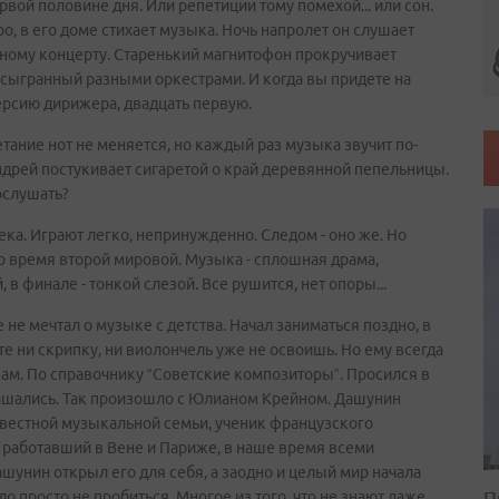
вой половине дня. Или репетиции тому помехой... или сон.
ро, в его доме стихает музыка. Ночь напролет он слушает
дному концерту. Старенький магнитофон прокручивает
н, сыгранный разными оркестрами. И когда вы придете на
ерсию дирижера, двадцать первую.
очетание нот не меняется, но каждый раз музыка звучит по-
 Андрей постукивает сигаретой о край деревянной пепельницы.
ослушать?
века. Играют легко, непринужденно. Следом - оно же. Но
во время второй мировой. Музыка - сплошная драма,
 в финале - тонкой слезой. Все рушится, нет опоры...
е мечтал о музыке с детства. Начал заниматься поздно, в
те ни скрипку, ни виолончель уже не освоишь. Но ему всегда
ам. По справочнику “Советские композиторы”. Просился в
глашались. Так произошло с Юлианом Крейном. Дашунин
звестной музыкальной семьи, ученик французского
 работавший в Вене и Париже, в наше время всеми
унин открыл его для себя, а заодно и целый мир начала
П
 просто не пробиться. Многое из того, что не знают даже