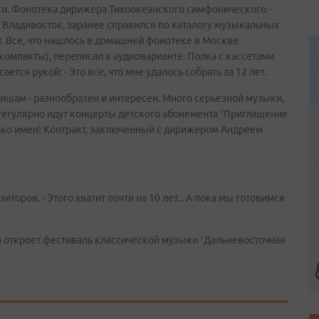
иси. Фонотека дирижера Тихоокеанского симфонического -
 Владивосток, заранее справился по каталогу музыкальных
т. Все, что нашлось в домашней фонотеке в Москве
компакты), переписал в аудиоварианте. Полка с кассетами
ается рукой: - Это все, что мне удалось собрать за 12 лет.
фишам - разнообразен и интересен. Много серьезной музыки,
Регулярно идут концерты детского абонемента “Приглашение
олько имен! Контракт, заключенный с дирижером Андреем
иторов. - Этого хватит почти на 10 лет... А пока мы готовимся
 откроет фестиваль классической музыки “Дальневосточная