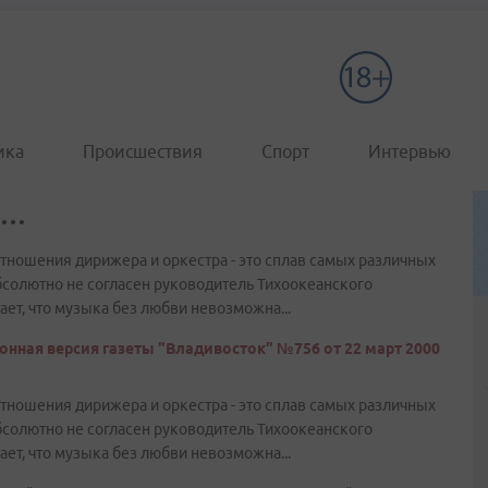
ика
Происшествия
Спорт
Интервью
..
отношения дирижера и оркестра - это сплав самых различных
 абсолютно не согласен руководитель Тихоокеанского
ет, что музыка без любви невозможна...
онная версия газеты "Владивосток" №756 от 22 март 2000
отношения дирижера и оркестра - это сплав самых различных
 абсолютно не согласен руководитель Тихоокеанского
ет, что музыка без любви невозможна...