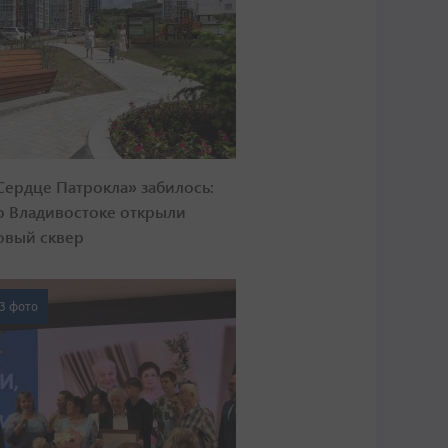
Сердце Патрокла» забилось:
о Владивостоке открыли
овый сквер
3 фото