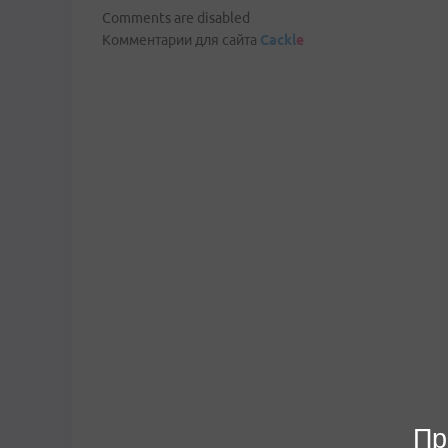
Comments are disabled
Комментарии для сайта
Cackl
e
Пр