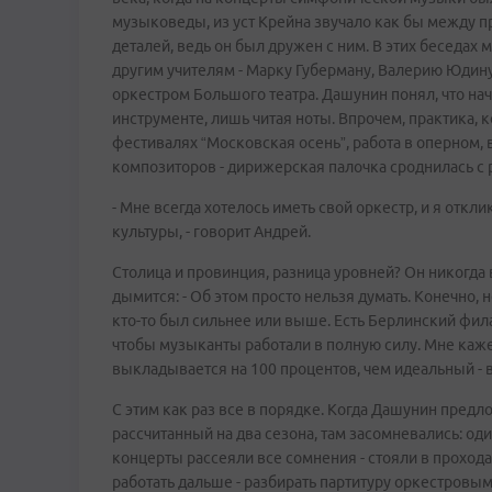
музыковеды, из уст Крейна звучало как бы между п
деталей, ведь он был дружен с ним. В этих беседах
другим учителям - Марку Губерману, Валерию Юдин
оркестром Большого театра. Дашунин понял, что на
инструменте, лишь читая ноты. Впрочем, практика, 
фестивалях “Московская осень”, работа в оперном, 
композиторов - дирижерская палочка сроднилась с р
- Мне всегда хотелось иметь свой оркестр, и я откл
культуры, - говорит Андрей.
Столица и провинция, разница уровней? Он никогда в
дымится: - Об этом просто нельзя думать. Конечно, н
кто-то был сильнее или выше. Есть Берлинский фи
чтобы музыканты работали в полную силу. Мне каж
выкладывается на 100 процентов, чем идеальный - в 
С этим как раз все в порядке. Когда Дашунин пред
рассчитанный на два сезона, там засомневались: о
концерты рассеяли все сомнения - стояли в проходах
работать дальше - разбирать партитуру оркестровым