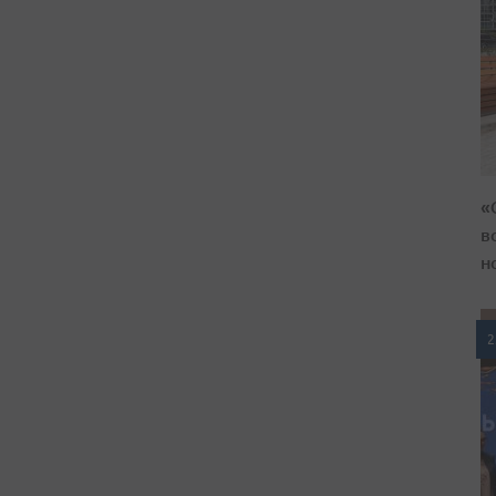
«
в
н
2