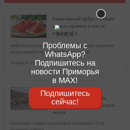
Разрезанный арбуз: сколько
можно хранить и как не
отравиться
Проблемы с
Арбузный сезон в разгаре, но неправильное хранение
разрезанной ягоды может быть опасным
WhatsApp?
Подпишитесь на
сегодня, 01:23
новости Приморья
в MAX!
Объявлен аукцион на
Подпишитесь
строительный контроль
сейчас!
реконструкции Рудневского
моста
Начальная стоимость контракта составляет 127,8
миллиона рублей