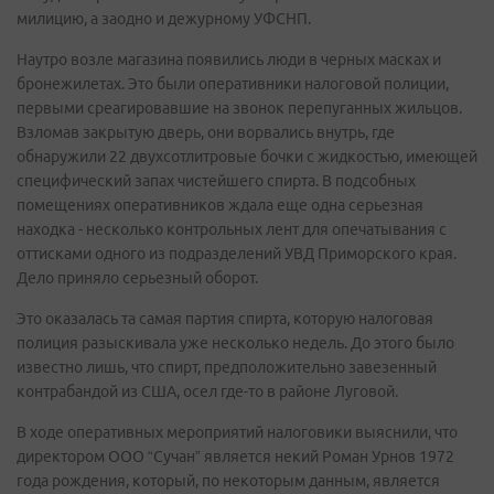
милицию, а заодно и дежурному УФСНП.
Наутро возле магазина появились люди в черных масках и
бронежилетах. Это были оперативники налоговой полиции,
первыми среагировавшие на звонок перепуганных жильцов.
Взломав закрытую дверь, они ворвались внутрь, где
обнаружили 22 двухсотлитровые бочки с жидкостью, имеющей
специфический запах чистейшего спирта. В подсобных
помещениях оперативников ждала еще одна серьезная
находка - несколько контрольных лент для опечатывания с
оттисками одного из подразделений УВД Приморского края.
Дело приняло серьезный оборот.
Это оказалась та самая партия спирта, которую налоговая
полиция разыскивала уже несколько недель. До этого было
известно лишь, что спирт, предположительно завезенный
контрабандой из CША, осел где-то в районе Луговой.
В ходе оперативных мероприятий налоговики выяснили, что
директором ООО “Сучан” является некий Роман Урнов 1972
года рождения, который, по некоторым данным, является