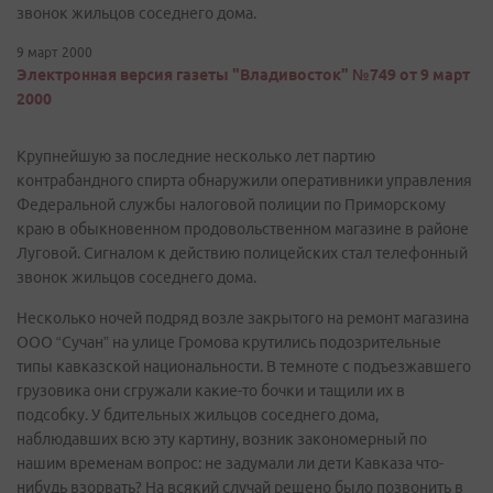
звонок жильцов соседнего дома.
9 март 2000
Электронная версия газеты "Владивосток" №749 от 9 март
2000
Крупнейшую за последние несколько лет партию
контрабандного спирта обнаружили оперативники управления
Федеральной службы налоговой полиции по Приморскому
краю в обыкновенном продовольственном магазине в районе
Луговой. Сигналом к действию полицейских стал телефонный
звонок жильцов соседнего дома.
Несколько ночей подряд возле закрытого на ремонт магазина
ООО “Сучан” на улице Громова крутились подозрительные
типы кавказской национальности. В темноте с подъезжавшего
грузовика они сгружали какие-то бочки и тащили их в
подсобку. У бдительных жильцов соседнего дома,
наблюдавших всю эту картину, возник закономерный по
нашим временам вопрос: не задумали ли дети Кавказа что-
нибудь взорвать? На всякий случай решено было позвонить в