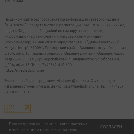
Телеграм
На данном сайте распространяется информация сетевого издания
"VLADNEWS" - свидетельство о регистрации СМИ ЭЛ № ФС 77 - 72742,
выдано Федеральной службой по надзору в сфере связи,
информационных технологий и массовых коммуникаций
(Роскомнадзор) 17 мая 2018 г. Учредитель ООО "Дальневосточный
Медиа Центр". 690091, Приморский край, г. Владивосток, ул. Уборевича,
д.20А, офис 13. Главный редактор Юркевич Дмитрий Юрьевич. Адрес
редакции: 690091, Приморский край, г. Владивосток, ул. Уборевича,
д.20А, офис 13. Тел.: +7 (423) 2-415-600.
https://mediadv.online/
Электронный адрес редакции: vladnews@inbox.ru. Отдел продаж
«Дальневосточный Медиа Центр» sale@mediadv.online. Тел.: +7 (423)
249-8-800. 18+
Просматривая наш сайт, вы соглашаетесь с
СОГЛАСЕН
использованием нами
cookie-файлов
.