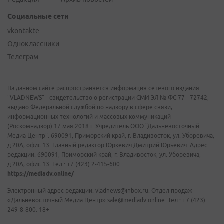
Социальные сети
vkontakte
Одноклассники
Телеграм
На данном сайте распространяется информация сетевого издания
"VLADNEWS" - свидетельство о регистрации СМИ ЭЛ № ФС 77 - 72742,
выдано Федеральной службой по надзору в сфере связи,
информационных технологий и массовых коммуникаций
(Роскомнадзор) 17 мая 2018 г. Учредитель ООО "Дальневосточный
Медиа Центр". 690091, Приморский край, г. Владивосток, ул. Уборевича,
д.20А, офис 13. Главный редактор Юркевич Дмитрий Юрьевич. Адрес
редакции: 690091, Приморский край, г. Владивосток, ул. Уборевича,
д.20А, офис 13. Тел.: +7 (423) 2-415-600.
https://mediadv.online/
Электронный адрес редакции: vladnews@inbox.ru. Отдел продаж
«Дальневосточный Медиа Центр» sale@mediadv.online. Тел.: +7 (423)
249-8-800. 18+