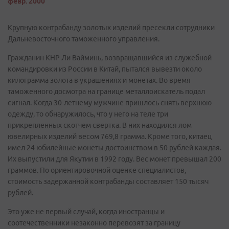
февр. 2000
Крупную контрабанду золотых изделий пресекли сотрудники
Дальневосточного таможенного управления.
Гражданин КНР Ли Вайминь, возвращавшийся из служебной
командировки из России в Китай, пытался вывезти около
килограмма золота в украшениях и монетах. Во время
таможенного досмотра на границе металлоискатель подал
сигнал. Когда 30-летнему мужчине пришлось снять верхнюю
одежду, то обнаружилось, что у него на теле три
прикрепленных скотчем свертка. В них находился лом
ювелирных изделий весом 769,8 грамма. Кроме того, китаец
имел 24 юбилейные монеты достоинством в 50 рублей каждая.
Их выпустили для Якутии в 1992 году. Вес монет превышал 200
граммов. По ориентировочной оценке специалистов,
стоимость задержанной контрабанды составляет 150 тысяч
рублей.
Это уже не первый случай, когда иностранцы и
соотечественники незаконно перевозят за границу