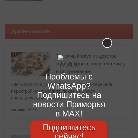
Другие новости
Тот самый вкус из детства:
тест по советскому общепиту
и гастрономам
Проблемы с
WhatsApp?
Здесь путаются даже бабушки, которые пережили
перестройку. Проходите, пока не начался
Подпишитесь на
ностальгический приступ!
новости Приморья
сегодня, 12:49
в MAX!
Подпишитесь
сейчас!