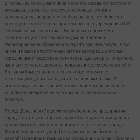
В головы высоких участников местного заседания постоянно
вкладывалась мысль: отключение Большого Камня
производится совершенно необоснованно, тем более что
проводится оно без предварительного предупреждения ОАО
“Коммунальная энергетика”. Во-первых, город имеет
“защитный щит” - это закрытое административно-
территориальное образование, гарантирующее льготы, в том
числе и право на постоянный свет в квартирах. Во-вторых,
город не имеет задолженности перед “Дальэнерго”. В-третьих,
частных неплательщиков за пользование электроэнергией в
Большом Камне процент невысокий, и потому все
плательщики должны получать ее в полном объеме. В-
четвертых, в связи с частым отключением и повышенным
использованием свечей есть опасность возникновения
пожаров.
Перед “Дальэнерго” в должниках оборонные предприятия
города - но это уже строка из другой песни, и не стоит решать
проблемы их взаимоотношений за счет населения города.
Жителям наносится ущерб не только в плане бытовых
неудобств: вечера в темных квартирах, при холодных батареях