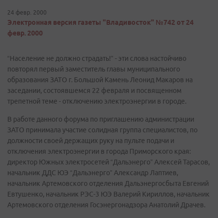
24 февр. 2000
Электронная версия газеты "Владивосток" №742 от 24
февр. 2000
“Население не должно страдать!” - эти слова настойчиво
повторял первый заместитель главы муниципального
образования ЗАТО г. Большой Камень Леонид Макаров на
заседании, состоявшемся 22 февраля и посвященном
трепетной теме - отключению электроэнергии в городе.
В работе данного форума по приглашению администрации
ЗАТО принимала участие солидная группа специалистов, по
должности своей держащих руку на пульте подачи и
отключения электроэнергии в города Приморского края:
директор Южных электросетей “Дальэнерго” Алексей Тарасов,
начальник ДДС ЮЭ “Дальэнерго” Александр Лаптиев,
начальник Артемовского отделения Дальэнергосбыта Евгений
Евтушенко, начальник РЭС-3 ЮЭ Валерий Кириллов, начальник
Артемовского отделения Госэнергонадзора Анатолий Драчев.