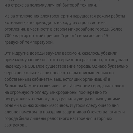
и в страхе за поломку личной бытовой техники.
Из-за отключения электроэнергии нарушается режим работы
котельных, что приводит к выходу из строя системы
отопления, в частности в старом микрорайоне города. Более
700 квартир по этой причине “греют” своих хозяев 15-
градусной температурой.
Эти и другие доводы звучали весомо и, казалось, убедили
приезжих участников этого серьезного разговора, что внушало
надежду на СВЕТлое существование города. Однако буквально
через несколько часов после отъезда приглашенных по
собственным кабинетам вышестоящих организаций в
Большом Камне отключили свет. И вечером город был похож
на огромную гирлянду: микрорайоны поочередно то
погружались в темноту, то украшали улицы вспыхнувшими
огнями в окнах жилых массивов. И утром следующего дня
словно намеком - в праздник защитников Отечества - жители
города были лишены радостного настроения и горячих
завтраков...