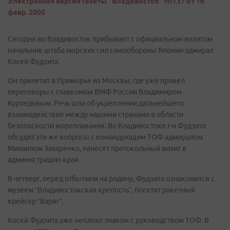
Электронная версия газеты "Владивосток" №737 от 16
февр. 2000
Сегодня во Владивосток прибывает с официальном визитом
начальник штаба морских сил самообороны Японии адмирал
Косей Фудзита.
Он прилетит в Приморье из Москвы, где уже провел
переговоры с главкомом ВМФ России Владимиром
Куроедовым. Речь шла об укреплении дальнейшего
взаимодействия между нашими странами в области
безопасности мореплавания. Во Владивостоке г-н Фудзита
обсудит эти же вопросы с командующим ТОФ адмиралом
Михаилом Захаренко, нанесет протокольный визит в
администрацию края.
В четверг, перед отбытием на родину, Фудзита ознакомится с
музеем “Владивостокская крепость”, посетит ракетный
крейсер “Варяг”.
Косей Фудзита уже неплохо знаком с руководством ТОФ. В