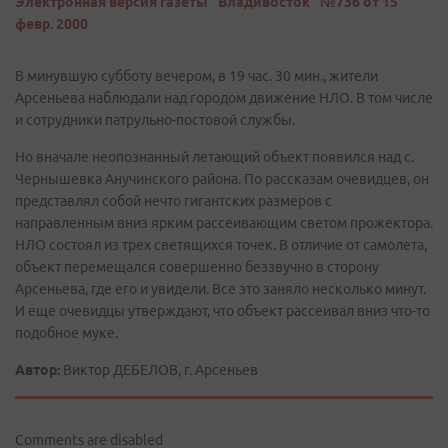
Электронная версия газеты "Владивосток" №736 от 15
февр. 2000
В минувшую субботу вечером, в 19 час. 30 мин., жители
Арсеньева наблюдали над городом движение НЛО. В том числе
и сотрудники патрульно-постовой службы.
Но вначале неопознанный летающий объект появился над с.
Чернышевка Анучинского района. По рассказам очевидцев, он
представлял собой нечто гигантских размеров с
направленным вниз ярким рассеивающим светом прожектора.
НЛО состоял из трех светящихся точек. В отличие от самолета,
объект перемещался совершенно беззвучно в сторону
Арсеньева, где его и увидели. Все это заняло несколько минут.
И еще очевидцы утверждают, что объект рассеивал вниз что-то
подобное муке.
Автор:
Виктор ДЕБЕЛОВ, г. Арсеньев
Comments are disabled