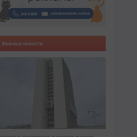
Важные новости
риморье закрепилось в десятке лучших