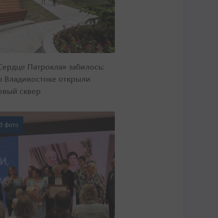
Сердце Патрокла» забилось:
о Владивостоке открыли
овый сквер
3 фото