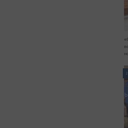
«
в
н
2