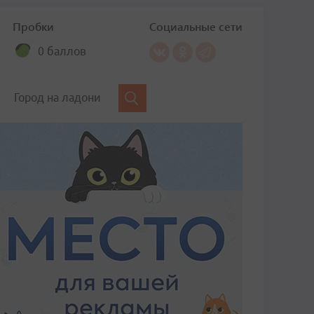
Пробки
Социальные сети
0 баллов
Город на ладони