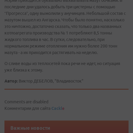
Мэрии приходится буквально выхватывать мазут бочками. В
последние дни удалось добыть три цистерны с помощью
“Прогресса”, одну вымолили у анучинцев. Небольшой состав с
мазутом вышел из Ангарска. Чтобы было понятно, насколько
это ничтожно, достаточно сказать, что только два названных
котлоагрегата производства № 1 потребляют 8,5 тонны
жидкого топлива в час. В сутки, следовательно, при
нормальном режиме отопления им нужно более 200 тонн
мазута - а их приходится растягивать на неделю.
О сливе воды из теплосетей пока речи не идет, но ситуация
уже близка к этому.
Автор:
Виктор ДЕБЕЛОВ, "Владивосток"
Comments are disabled
Комментарии для сайта
Cackl
e
Важные новости