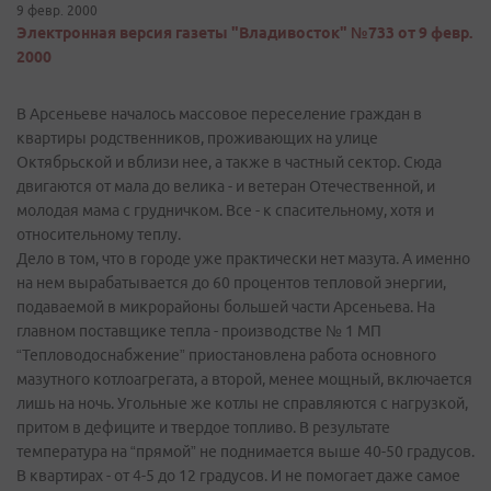
9 февр. 2000
Электронная версия газеты "Владивосток" №733 от 9 февр.
2000
В Арсеньеве началось массовое переселение граждан в
квартиры родственников, проживающих на улице
Октябрьской и вблизи нее, а также в частный сектор. Сюда
двигаются от мала до велика - и ветеран Отечественной, и
молодая мама с грудничком. Все - к спасительному, хотя и
относительному теплу.
Дело в том, что в городе уже практически нет мазута. А именно
на нем вырабатывается до 60 процентов тепловой энергии,
подаваемой в микрорайоны большей части Арсеньева. На
главном поставщике тепла - производстве № 1 МП
“Тепловодоснабжение” приостановлена работа основного
мазутного котлоагрегата, а второй, менее мощный, включается
лишь на ночь. Угольные же котлы не справляются с нагрузкой,
притом в дефиците и твердое топливо. В результате
температура на “прямой” не поднимается выше 40-50 градусов.
В квартирах - от 4-5 до 12 градусов. И не помогает даже самое