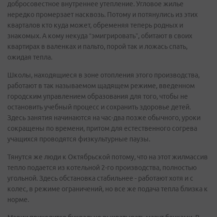
добросовестное внутреннее утепление. Угловое жилье
нередко промерзает насквозь. Потому и потянулись из этих
кварталов кто куда может, обременяя теперь родных и
знакомых. А кому некуда “эмигрировать”, обитают в своих
квартирах в валенках и пальто, порой так и ложась спать,
ожидая тепла.
Школы, находящиеся в зоне отопления этого производства,
работают в так называемом щадящем режиме, введенном
городским управлением образования для того, чтобы не
остановить учебный процесс и сохранить здоровье детей.
Здесь занятия начинаются на час-два позже обычного, уроки
сокращены по времени, притом для естественного согрева
учащихся проводятся физкультурные паузы.
Тянутся же люди к Октябрьской потому, что на этот жилмассив
тепло подается из котельной 2-го производства, полностью
угольной. Здесь обстановка стабильнее - работают хотя и с
колес, в режиме ограничений, но все же подача тепла близка к
норме.