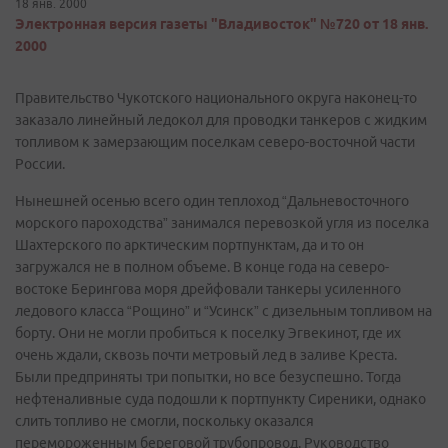
18 янв. 2000
Электронная версия газеты "Владивосток" №720 от 18 янв.
2000
Правительство Чукотского национального округа наконец-то
заказало линейный ледокол для проводки танкеров с жидким
топливом к замерзающим поселкам северо-восточной части
России.
Нынешней осенью всего один теплоход “Дальневосточного
морского пароходства” занимался перевозкой угля из поселка
Шахтерского по арктическим портпунктам, да и то он
загружался не в полном объеме. В конце года на северо-
востоке Берингова моря дрейфовали танкеры усиленного
ледового класса “Рощино” и “Усинск” с дизельным топливом на
борту. Они не могли пробиться к поселку Эгвекинот, где их
очень ждали, сквозь почти метровый лед в заливе Креста.
Были предприняты три попытки, но все безуспешно. Тогда
нефтеналивные суда подошли к портпункту Сиреники, однако
слить топливо не смогли, поскольку оказался
перемороженным береговой трубопровод. Руководство