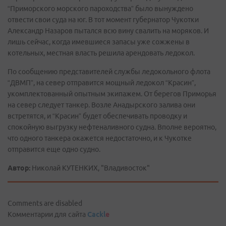
“Приморского морского пароходства” было вынуждено
отвести свои суда на юг. В тот момент губернатор Чукотки
Александр Назаров пытался всю вину свалить на моряков. И
лишь сейчас, когда имевшиеся запасы уже сожжены в
котельных, местная власть решила арендовать ледокол.
По сообщению представителей службы ледокольного флота
“ДВМП”, на север отправится мощный ледокол “Красин”,
укомплектованный опытным экипажем. От берегов Приморья
на север следует танкер. Возле Анадырского залива они
встретятся, и “Красин” будет обеспечивать проводку и
спокойную выгрузку нефтеналивного судна. Вполне вероятно,
что одного танкера окажется недостаточно, и к Чукотке
отправится еще одно судно.
Автор:
Николай КУТЕНКИХ, "Владивосток"
Comments are disabled
Комментарии для сайта
Cackl
e