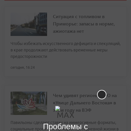
Ситуация с топливом в
Приморье: запасы в норме,
ажиотажа нет
Чтобы избежать искусственного дефицита и спекуляций,
в крае продолжают действовать временные меры
предосторожности
сегодня, 16:24
Чем удивят регионы ДФО на
«Улице Дальнего Востока» в
этом году на ВЭФ
Павильоны сделают ставку на иммерсивные форматы,
Проблемы с
социальные проекты и сценарии повседневной жизни в