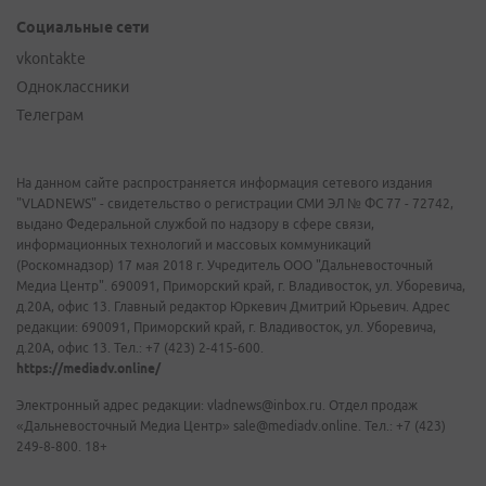
Социальные сети
vkontakte
Одноклассники
Телеграм
На данном сайте распространяется информация сетевого издания
"VLADNEWS" - свидетельство о регистрации СМИ ЭЛ № ФС 77 - 72742,
выдано Федеральной службой по надзору в сфере связи,
информационных технологий и массовых коммуникаций
(Роскомнадзор) 17 мая 2018 г. Учредитель ООО "Дальневосточный
Медиа Центр". 690091, Приморский край, г. Владивосток, ул. Уборевича,
д.20А, офис 13. Главный редактор Юркевич Дмитрий Юрьевич. Адрес
редакции: 690091, Приморский край, г. Владивосток, ул. Уборевича,
д.20А, офис 13. Тел.: +7 (423) 2-415-600.
https://mediadv.online/
Электронный адрес редакции: vladnews@inbox.ru. Отдел продаж
«Дальневосточный Медиа Центр» sale@mediadv.online. Тел.: +7 (423)
249-8-800. 18+